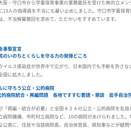
大阪・守口市から学童保育事業の業務委託を受けた㈱共立メン
に13人の指導員を不当にも雇い止めしました。守口市学童保育
は、不当解雇撤回を求めて、たたかいをすすめています。
急事態宣言
民のいのちとくらしを守る力の発揮どころ
ウイルス感染症が世界中で広がり、日本国内でも予断を許さない
全国に拡大しました。
もに守ろう公立・公的病院
・公的病院統合・再編問題 各地ですすむ要請・懇談 岩手自治
が「再編・統合が必要」と全国４２４の公立・公的病院を名指
立病院機構、市町村立病院など、10の病院があげられました。
な公表に、住民や当該病院長、自治体首長、県知事などが疑問