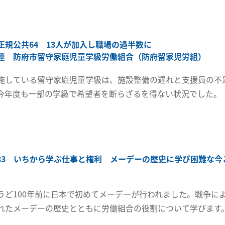
正規公共64 13人が加入し職場の過半数に
連 防府市留守家庭児童学級労働組合（防府留家児労組）
施している留守家庭児童学級は、施設整備の遅れと支援員の不
今年度も一部の学級で希望者を断らざるを得ない状況でした。
33 いちから学ぶ仕事と権利 メーデーの歴史に学び困難な今
うど100年前に日本で初めてメーデーが行われました。戦争に
れたメーデーの歴史とともに労働組合の役割について学びます