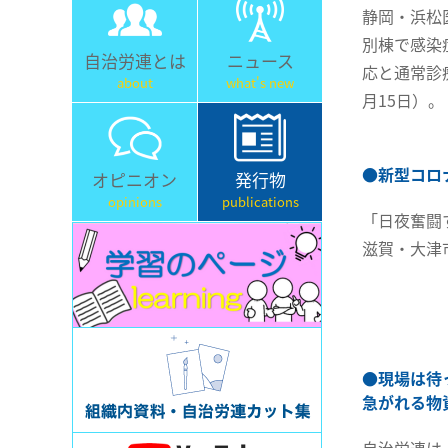
静岡・浜松
別棟で感染
自治労連とは
ニュース
応と通常診
about
what's new
月15日）。
●
新型コロ
オピニオン
発行物
opinions
publications
「日夜奮闘
滋賀・大津
●
現場は待
急がれる物