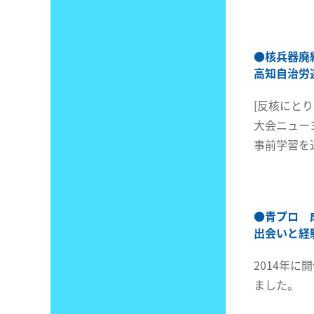
●
核兵器廃
高知自治労
[反核にと
大会ニュー
事前学習を
●
青プロ 
出会いと経
2014年
ました。