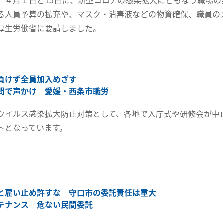
、４月１日と15日に、新型コロナの感染拡大にともなう職場の
る人員予算の拡充や、マスク・消毒液などの物資確保、職員の
厚生労働省に要請しました。
負けず全員加入めざす
問で声かけ 愛媛・西条市職労
ウイルス感染拡大防止対策として、各地で入庁式や研修会が中
トとなっています。
と雇い止め許すな 守口市の委託責任は重大
テナンス 危ない民間委託