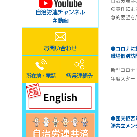
自治労連は
の責任によ
自治労連チャンネル
急的要望を
＃動画
お問い合わせ
●
コロナに
職場個別訪
新型コロナ
各県連絡先
所在地・電話
年度スター
●
団交拒否
㈱共立メン