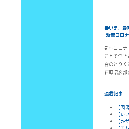
●
いま、最
[新型コロ
新型コロナ
ことで浮き
合のとりく
石原昭彦部
連載記事
【図書
【いい
【かが
【まち