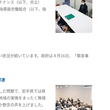
テナンス（以下、共立）
指導員労働組合（以下、指
状況が続いています。政府は４月16日、「緊急事
労連
した問題で、岩手県では県
地域の実情をまったく無視
や懸念の声を上げました。