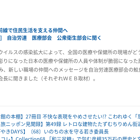
前線で住民生活を支える仲間へ
ナ] 自治労連 医療部会 公衆衛生部会に聞く
ウイルスの感染拡大によって、全国の医療や保健所の現場がど
彫りになった日本の医療や保健所の人員や体制が脆弱になった
み、新しい職場の仲間へのメッセージを自治労連医療部会の鮫
会長に聞きました（それぞれＷＥＢ取材）。
館の本棚】27冊目 不快な表現をやめさせたい!? こわれゆく
旅ニッポン見聞録】第49録 レトロな建物たたずむちりめん街
やきDAYS】〔68〕いのちの水を守る若き委員長
コレ】Collection68 「和三盆糖」で包む彦根35万石の歴史