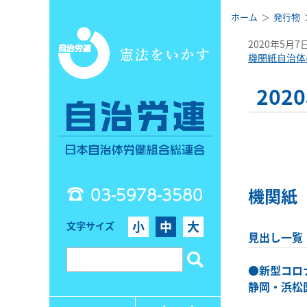
ホーム
発行物
2020年5月7
機関紙自治体
20
03-5978-3580
機関紙
小
中
大
文字サイズ
見出し一覧
●
新型コロ
静岡・浜松