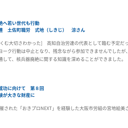
絶へ若い世代も行動
連 土佐町職労 式地（しきじ） 涼さん
りくむ大切さわかった] 高知自治労連の代表として臨む予定だ
ヨーク行動は中止となり、残念ながら参加できませんでしたが、
通して、核兵器廃絶に関する知識を深めることができました。
成功に向けて 第８回
験が大きな財産に
に開催された「おきプロNEXT」を経験した大阪市労組の宮地絵