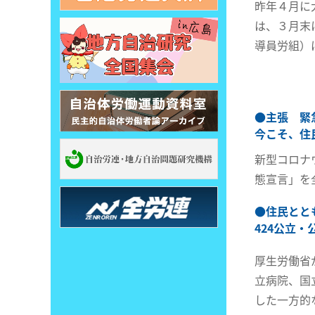
昨年４月に
は、３月末
導員労組）
●
主張 緊
今こそ、住
新型コロナ
態宣言」を
●
住民とと
424公立
厚生労働省
立病院、国
した一方的