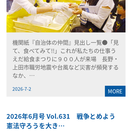
機関紙『自治体の仲間』見出し一覧●「見
て、食べてみて!!」これが私たちの仕事う
えだ給食まつりに９００人が来場 長野・
上田市職労地震や台風など災害が頻発する
なか、…
2026-7-2
MORE
2026年6月号 Vol.631 戦争とめよう
憲法守ろうを大き…