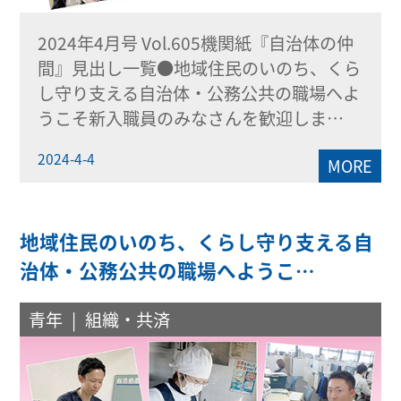
2024年4月号 Vol.605機関紙『自治体の仲
間』見出し一覧●地域住民のいのち、くら
し守り支える自治体・公務公共の職場へよ
うこそ新入職員のみなさんを歓迎しま…
2024-4-4
MORE
地域住民のいのち、くらし守り支える自
治体・公務公共の職場へようこ…
青年
組織・共済