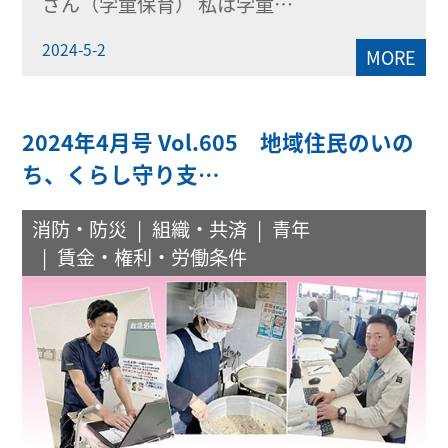
さん（学童保育） 私は学童…
2024-5-2
MORE
2024年4月号 Vol.605 地域住民のいの
ち、くらし守り支…
消防・防災
組織・共済
青年
賃金・権利・労働条件