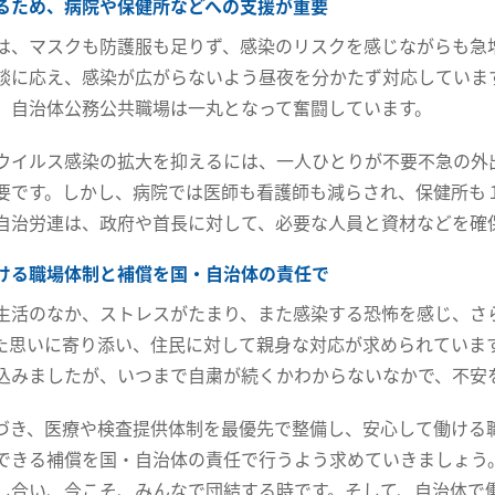
るため、病院や保健所などへの支援が重要
は、マスクも防護服も足りず、感染のリスクを感じながらも急
談に応え、感染が広がらないよう昼夜を分かたず対応していま
、自治体公務公共職場は一丸となって奮闘しています。
ウイルス感染の拡大を抑えるには、一人ひとりが不要不急の外
要です。しかし、病院では医師も看護師も減らされ、保健所も
自治労連は、政府や首長に対して、必要な人員と資材などを確
ける職場体制と補償を国・自治体の責任で
生活のなか、ストレスがたまり、また感染する恐怖を感じ、さ
た思いに寄り添い、住民に対して親身な対応が求められています
込みましたが、いつまで自粛が続くかわからないなかで、不安
づき、医療や検査提供体制を最優先で整備し、安心して働ける
できる補償を国・自治体の責任で行うよう求めていきましょう
し合い、今こそ、みんなで団結する時です。そして、自治体で