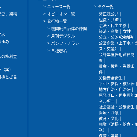
ル
ニュース一覧
タグ一覧
歴史、組織
オピニオン一覧
非正規公共
組織・共済
発行物一覧
憲法・民主主義
機関紙自治体の仲間
経済・産業
女性
要求
月刊デジタル
公立・公的424病院
あゆみ
公営企業（上下水・
パンフ・チラシ
ス・交通）
各種署名
会計年度任用職員制
者の権利宣
度
賃金・権利・労働条
章（案）
件
目標と提言
労働安全衛生
平和・安保・核兵器
地方自治・自治研
原発ゼロ・再生可能
ネルギー
社会福祉・公衆衛生
医療・介護
教育・文化
現業（清掃・給食・
務）
保育・学童