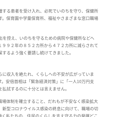
増する患者を受け入れ、必死でいのちを守り、保健所
す。保育園や学童保育所、福祉やさまざまな窓口職場
出を控え、いのちを守るための病院や保健所などへ
１９９２年の８５２カ所から４７２カ所に減らされて
保するよう強く要請し続けてきました。
らに収入を絶たれ、くらしへの不安が広がっていま
。安倍首相は「緊急経済対策」に「一人10万円支
を払拭するのに十分とは言えません。
職場体制を確立すること、だれもが不安なく感染拡大
。新型コロナウイルス感染の終息に向けて、職場の切
働く私たちの、住民のくらしを支え守る力の発揮どこ