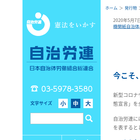
ホーム
発行物
2020年5月7
機関紙自治体
今こそ
03-5978-3580
新型コロナ
小
中
大
文字サイズ
態宣言」を
自治労連に
を表すると