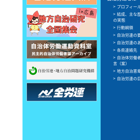
プロフィー
結成、主な
の実態
行動綱領
自治労連の
自治労連の
各県連絡先
自治体労働
言（案）
地方自治憲
自治労連の