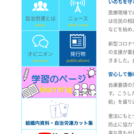
いのちを守
医療現場で
自治労連とは
ニュース
は住民の相
about
what's new
などを始め
新型コロナ
の支援が重
オピニオン
発行物
きました。
opinions
publications
安心して働
自粛要請の
す。こうし
給」を盛り
憲法にもと
防止に協力
実な声も出