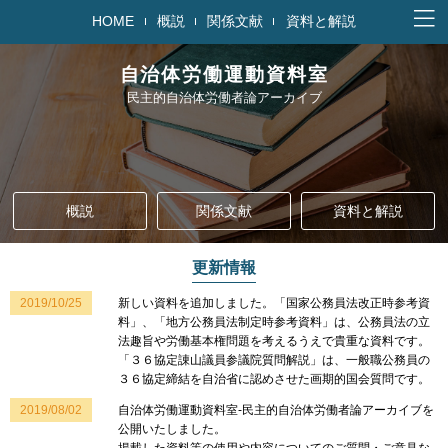
HOME
概説
関係文献
資料と解説
自治体労働運動資料室
民主的自治体労働者論アーカイブ
概説
関係文献
資料と解説
更新情報
2019/10/25
新しい資料を追加しました。
「国家公務員法改正時参考資
料」
、
「地方公務員法制定時参考資料」
は、公務員法の立
法趣旨や労働基本権問題を考えるうえで貴重な資料です。
「
３６協定諌山議員参議院質問解説
」は、一般職公務員の
３６協定締結を自治省に認めさせた画期的国会質問です。
2019/08/02
自治体労働運動資料室-民主的自治体労働者論アーカイブを
公開いたしました。