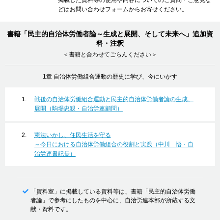
掲載した資料等の使用や内容についてのご質問・ご意見な
どは
お問い合わせフォーム
からお寄せください。
書籍「民主的自治体労働者論～生成と展開、そして未来へ」追加資
料・注釈
＜書籍と合わせてごらんください＞
1章 自治体労働組合運動の歴史に学び、今にいかす
戦後の自治体労働組合運動と民主的自治体労働者論の生成、
展開（駒場忠親・自治労連顧問）
憲法いかし、住民生活を守る
～今日における自治体労働組合の役割と実践（中川 悟・自
治労連書記長）
「資料室」に掲載している資料等は、書籍「民主的自治体労働
者論」で参考にしたものを中心に、自治労連本部が所蔵する文
献・資料です。