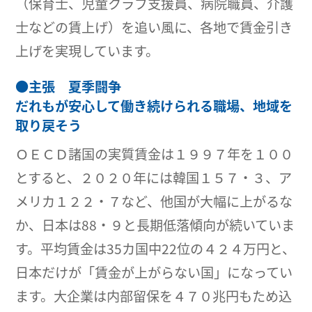
（保育士、児童クラブ支援員、病院職員、介護
士などの賃上げ）を追い風に、各地で賃金引き
上げを実現しています。
●
主張 夏季闘争
だれもが安心して働き続けられる職場、地域を
取り戻そう
ＯＥＣＤ諸国の実質賃金は１９９７年を１００
とすると、２０２０年には韓国１５７・３、ア
メリカ１２２・７など、他国が大幅に上がるな
か、日本は88・９と長期低落傾向が続いていま
す。平均賃金は35カ国中22位の４２４万円と、
日本だけが「賃金が上がらない国」になってい
ます。大企業は内部留保を４７０兆円もため込