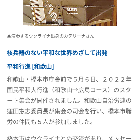
▲演奏するウクライナ出身のカテリーナさん
核兵器のない平和な世界めざして出発
平和行進 [和歌山]
和歌山・橋本市庁舎前で５月６日、２０２２年
国民平和大行進（和歌山→広島コース）のスタ
ート集会が開催されました。和歌山自治労連の
窪田憲志委員長が集会の司会を行い、橋本市職
労の仲間も５人が参加しました。
橋本市はウクライナとの交流があり、メッセー