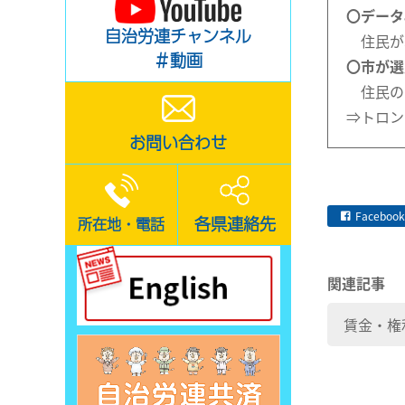
〇データ
自治労連チャンネル
住民が
＃動画
〇市が選
住民の
⇒トロン
お問い合わせ
Facebook
各県連絡先
所在地・電話
関連記事
賃金・権