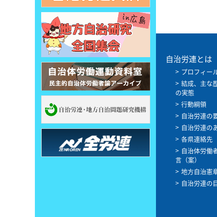
自治労連とは
プロフィー
結成、主な
の実態
行動綱領
自治労連の
自治労連の
各県連絡先
自治体労働
言（案）
地方自治憲
自治労連の