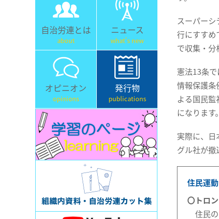
スーパーシ
自治労連とは
ニュース
行にすすめ
about
what's new
で収集・分
憲法13条
情報保護条
オピニオン
発行物
よる国民監
opinions
publications
になります
実際に、日
グル社が撤
住民運動
〇トロン
住民の