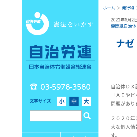
ホーム
発行物
2022年6月2
機関紙自治体
ナゼ
03-5978-3580
自治体ＤＸ
「ＡＩやビ
小
中
大
文字サイズ
問題があり
２０２０年
大な個人情
す。