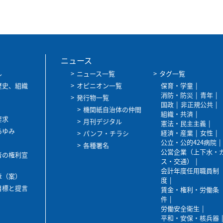
ニュース
ル
ニュース一覧
タグ一覧
歴史、組織
オピニオン一覧
保育・学童
消防・防災
青年
発行物一覧
国政
非正規公共
機関紙自治体の仲間
組織・共済
要求
月刊デジタル
憲法・民主主義
あゆみ
経済・産業
女性
パンフ・チラシ
公立・公的424病院
各種署名
公営企業（上下水・
者の権利宣
ス・交通）
会計年度任用職員制
章（案）
度
目標と提言
賃金・権利・労働条
件
労働安全衛生
平和・安保・核兵器