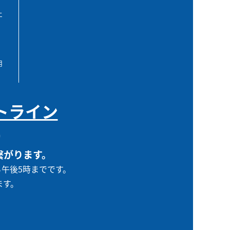
エ
用
トライン
0
繋がります。
ら午後5時までです。
ます。