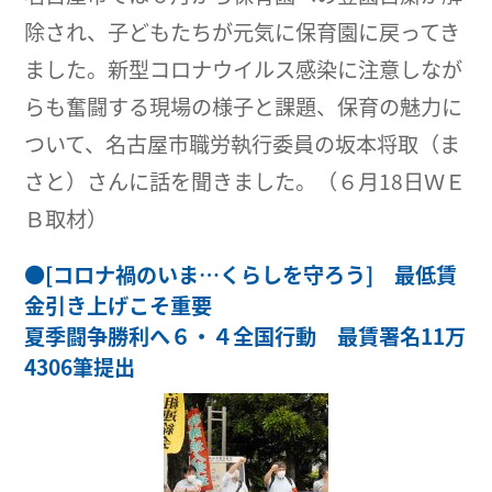
除され、子どもたちが元気に保育園に戻ってき
ました。新型コロナウイルス感染に注意しなが
らも奮闘する現場の様子と課題、保育の魅力に
ついて、名古屋市職労執行委員の坂本将取（ま
さと）さんに話を聞きました。（６月18日ＷＥ
Ｂ取材）
●
[コロナ禍のいま…くらしを守ろう] 最低賃
金引き上げこそ重要
夏季闘争勝利へ６・４全国行動 最賃署名11万
4306筆提出