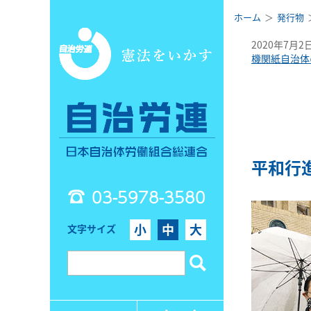
ホーム
発行物
2020年7月2
機関紙自治体
平和行
03-5978-3580
小
中
大
文字サイズ