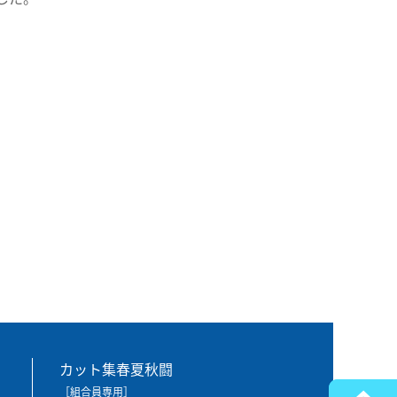
カット集春夏秋闘
［組合員専用］