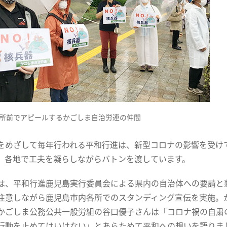
所前でアピールするかごしま自治労連の仲間
をめざして毎年行われる平和行進は、新型コロナの影響を受け
、各地で工夫を凝らしながらバトンを渡しています。
は、平和行進鹿児島実行委員会による県内の自治体への要請と懇
注意しながら鹿児島市内各所でのスタンディング宣伝を実施。
かごしま公務公共一般労組の谷口優子さんは「コロナ禍の自粛
行動を止めてはいけない」とあらためて平和への想いを語りま