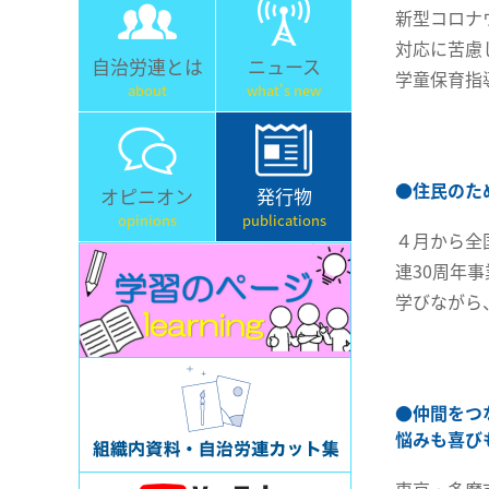
新型コロナ
対応に苦慮
自治労連とは
ニュース
学童保育指
about
what's new
●
住民のた
オピニオン
発行物
opinions
publications
４月から全
連30周年
学びながら
●
仲間をつ
悩みも喜び