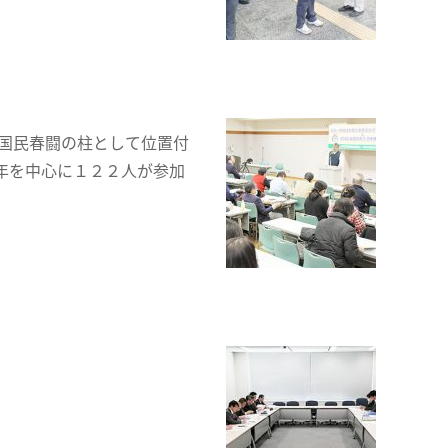
0国民春闘の柱として位置付
年を中心に１２２人が参加