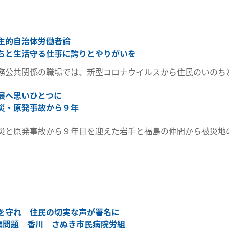
主的自治体労働者論
ちと生活守る仕事に誇りとやりがいを
務公共関係の職場では、新型コロナウイルスから住民のいのち
展へ思いひとつに
災・原発事故から９年
災と原発事故から９年目を迎えた岩手と福島の仲間から被災地
を守れ 住民の切実な声が署名に
再編問題 香川 さぬき市民病院労組