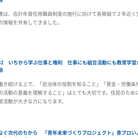
連は、会計年度任用職員制度の施行に向けて各単組で２年近く
の情報を共有してきました。
32 いちから学ぶ仕事と権利 仕事にも組合活動にも教育学習
動
働き続ける上で、「自治体の役割を知ること」「賃金・労働条
の活動の意義を理解すること」はとても大切です。住民のため
習活動が大きな力になります。
なぐ次代のちから 「青年未来づくりプロジェクト」青プロい