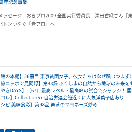
0周年記念事業
メッセージ おきプロ2009 全国実行委員長 澤田香織さん［
バトンつなぐ「青プロ」へ
館の本棚】26冊目 東京貧困女子。彼女たちはなぜ躓（つまず
旅ニッポン見聞録】第48録 ふくしまの自然から地球の未来を
やきDAYS】〔67〕最高レベル・最高峰の試合でジャッジ！ 
コレ】Collection67 自治労連会館近くに人気洋菓子店あり
シピ 美味食彩】第98品 舞茸のマヨネーズ炒め