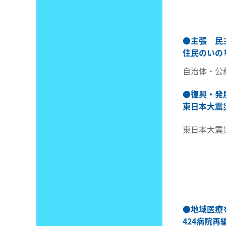
●
主張 民
住民のいの
自治体・公
●
復興・発
東日本大震
東日本大震
●
地域医療
424病院