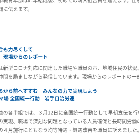
市職青年部は昨年結成後、初めての新入組合員を迎えます。仕
間に伝えます。
合も力尽くして
 現場からのレポート
は新型コロナ対応に関連した職場や職員の声、地域住民の状況
仲間を励ましながら発信しています。現場からのレポートの一
るから前へすすむ みんなの力で実現しよう
ヤマ場 全国統一行動 岩手自治労連
連の各単組では、３月12日に全国統一行動として早朝宣伝を行
の実現、職場で深刻な問題となっている人員確保と長時間労働
の４月施行にともなう均等待遇・処遇改善を職員に訴えました