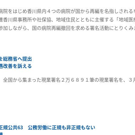
病院をはじめ香川県内４つの病院が国から再編を名指しされる
連香川県事務所や社保協、地域住民とともに主催する「地域医
参加しながら、国の病院再編撤回を求める署名活動にとりくみ
を総務省へ提出
遇改善を訴える
、全国から集まった現業署名２万６８９１筆の現業署名を、３
正規公共63 公務労働に正規も非正規もない
連