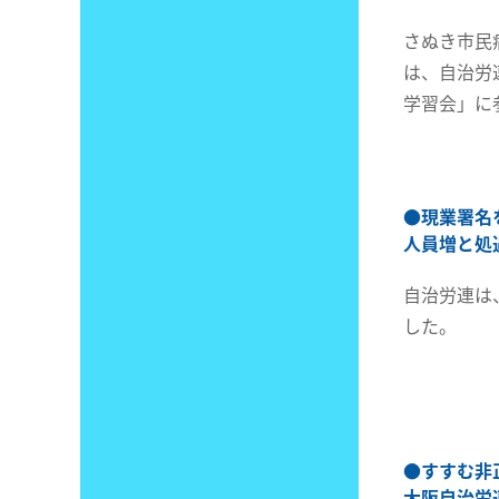
さぬき市民
は、自治労
学習会」に
●
現業署名
人員増と処
自治労連は
した。
●
すすむ非
大阪自治労