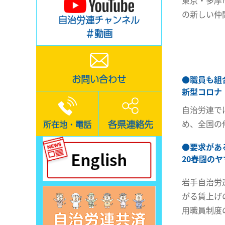
東京・多摩
の新しい仲
自治労連チャンネル
＃動画
お問い合わせ
●
職員も組
新型コロナ
自治労連で
め、全国の
各県連絡先
所在地・電話
●
要求があ
20春闘の
岩手自治労
がる賃上げ
用職員制度