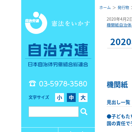
ホーム
発行物
2020年4月2
機関紙自治体
20
03-5978-3580
機関紙
小
中
大
文字サイズ
見出し一覧
●
子どもた
国の責任で