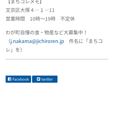
【まちコレメモ】
文京区大塚４―１―11
営業時間 10時～19時 不定休
わが町自慢の食・物産など大募集中！
（
j.nakama@jichiroren.jp
件名に「まちコ
レ」を）
Facebook
twitter