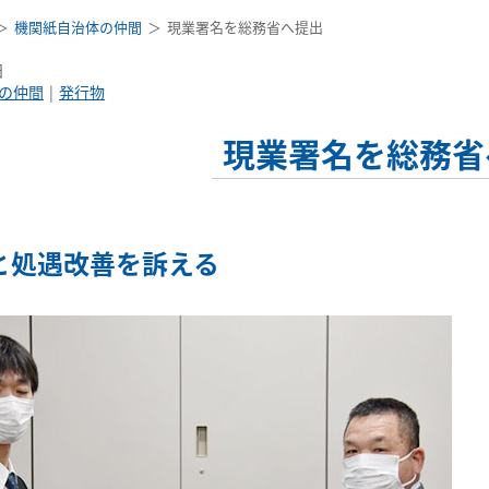
機関紙自治体の仲間
現業署名を総務省へ提出
日
の仲間
発行物
現業署名を総務省
と処遇改善を訴える