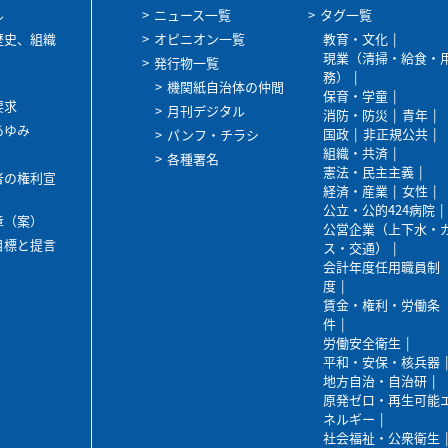
ル
ニュース一覧
タグ一覧
歴史、組織
オピニオン一覧
教育・文化
現業（清掃・給食・
発行物一覧
務）
機関紙自治体の仲間
保育・学童
要求
月刊デジタル
消防・防災
青年
あゆみ
国政
非正規公共
パンフ・チラシ
組織・共済
各種署名
憲法・民主主義
者の権利宣
経済・産業
女性
公立・公的424病院
章（案）
公営企業（上下水・
目標と提言
ス・交通）
会計年度任用職員制
度
賃金・権利・労働条
件
労働安全衛生
平和・安保・核兵器
地方自治・自治研
原発ゼロ・再生可能
ネルギー
社会福祉・公衆衛生