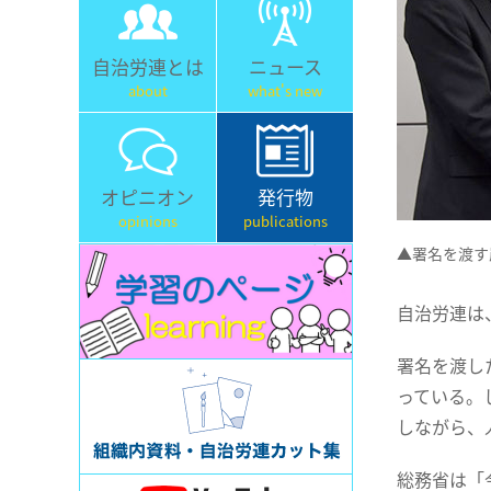
自治労連とは
ニュース
about
what's new
オピニオン
発行物
opinions
publications
▲署名を渡す
自治労連は
署名を渡し
っている。
しながら、
総務省は「