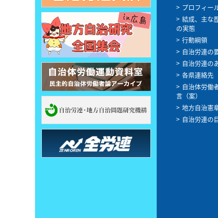
プロフィー
結成、主な
の実態
行動綱領
自治労連の
自治労連の
各県連絡先
自治体労働
言（案）
地方自治憲
自治労連の