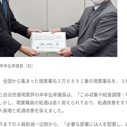
岸本弘幸議長（右）
、全国から集まった現業署名２万６８９１筆の現業署名を、３
た自治労連現業評の岸本弘幸議長は、「ごみ収集や給食調理・
しかし、現業職員の処遇は低く抑えられており、処遇改善をす
人員増と処遇改善を訴えました。
今までの人員削減一辺倒から、『必要な部署には人を配置し、