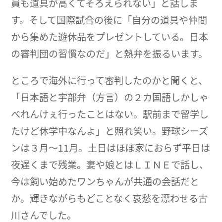
員も道具が高くてそろえられない」と話しま
す。そして国際試合の後に「自分の道具や仲間
から集めた遊休品をプレゼントしている。日本
の審判団の習慣なのだ」と熱弁を振るいます。
ところで海外に行って審判したのかと聞くと、
「日本語と宇部弁（方言）の２カ国語しかしゃ
べれんけぇ行ったことはない。駅前まで留学し
たけど休学中なんよ」と照れ笑い。野球シーズ
ンは３月～11月。土日はほぼ家におらず平日は
夜遅くまで残業。妻や娘とはＬＩＮＥで話し、
今は飼い始めたワンちゃんが共通の会話だと
か。輝きながらもどことなく哀愁を漂わせる古
川さんでした。