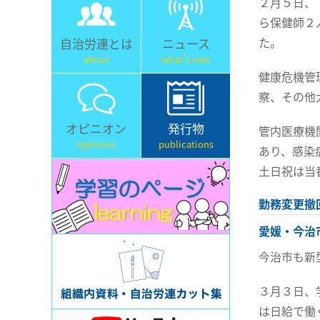
２月５日、
ら保健師２
た。
自治労連とは
ニュース
about
what's new
健康危機管
察、その他
オピニオン
発行物
管内医療機
opinions
publications
あり、感染
土日祝は当
勤務変更撤
愛媛・今治
今治市も新
３月３日、
は日給で働