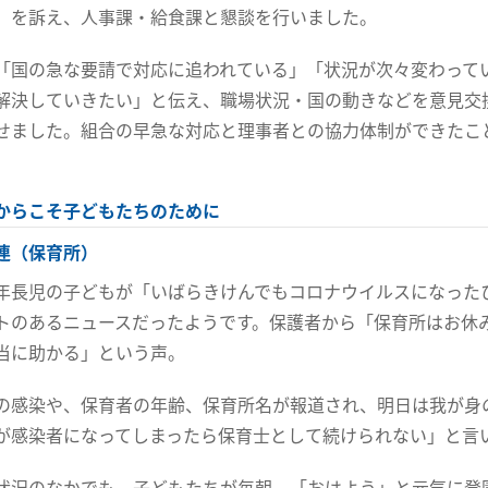
」を訴え、人事課・給食課と懇談を行いました。
「国の急な要請で対応に追われている」「状況が次々変わって
解決していきたい」と伝え、職場状況・国の動きなどを意見交
せました。組合の早急な対応と理事者との協力体制ができたこ
からこそ子どもたちのために
連（保育所）
年長児の子どもが「いばらきけんでもコロナウイルスになった
トのあるニュースだったようです。保護者から「保育所はお休
当に助かる」という声。
の感染や、保育者の年齢、保育所名が報道され、明日は我が身
が感染者になってしまったら保育士として続けられない」と言
状況のなかでも、子どもたちが毎朝、「おはよう」と元気に登