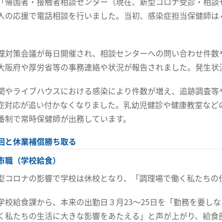
「帰国者・接触者相談センター（現在、新型コロナ受診・相談
人の応援で電話相談を行いました。当初、感染症担当保健師は
理対策会議が毎日開催され、相談センターへの問い合わせ件数
大阪府や厚労省等の事務連絡や状況が報告されました。発生状
関やライブハウスにおける感染により件数が増え、追跡調査等
症対応が追い付かなくなりました。乳幼児健診や健康教室など
番制で常時保健師が出務しています。
回と休業補償勝ち取る
市職（学校給食）
型コロナの影響で学校は休校となり、「調理場で働く私たちの
学校給食課から、本来の出勤日３月23～25日を「勤務を要し
く私たちの生活に大きな影響をあたえる」と声が上がり、給食