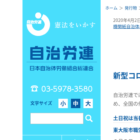
ホーム
発行物
2020年4月2
機関紙自治体
新型コ
03-5978-3580
自治労連で
小
中
大
文字サイズ
め、全国の
土日祝は当
東大阪市職