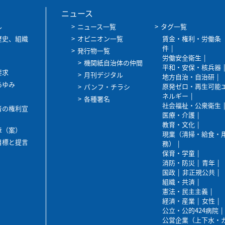
ニュース
ル
ニュース一覧
タグ一覧
歴史、組織
オピニオン一覧
賃金・権利・労働条
件
発行物一覧
労働安全衛生
機関紙自治体の仲間
平和・安保・核兵器
要求
月刊デジタル
地方自治・自治研
あゆみ
原発ゼロ・再生可能
パンフ・チラシ
ネルギー
各種署名
社会福祉・公衆衛生
者の権利宣
医療・介護
教育・文化
章（案）
現業（清掃・給食・
目標と提言
務）
保育・学童
消防・防災
青年
国政
非正規公共
組織・共済
憲法・民主主義
経済・産業
女性
公立・公的424病院
公営企業（上下水・