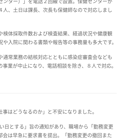
センター）」を電話２回線で設置。保健センターか
４人、土日は課長、次長も保健師なので対応しまし
や検体採取件数および検査結果、経過状況や健康観
況や入院に関わる書類や報告等の事務量も多大です。
や通常業務の結核対応とともに感染症審査会なども
の事業が中止になり、電話相談を除き、８人で対応。
仕事はどうなるのか」と不安になりました。
ない日とする」旨の通知があり、職場から「勤務変更
部会は早急に要求書を提出。「勤務変更の撤回また