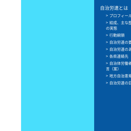
自治労連とは
プロフィー
結成、主な
の実態
行動綱領
自治労連の
自治労連の
各県連絡先
自治体労働
言（案）
地方自治憲
自治労連の