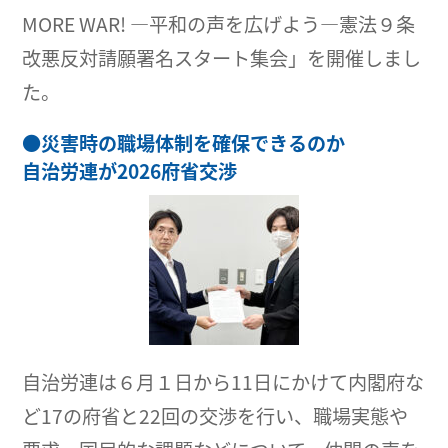
MORE WAR! ―平和の声を広げよう―憲法９条
改悪反対請願署名スタート集会」を開催しまし
た。
●
災害時の職場体制を確保できるのか
自治労連が2026府省交渉
自治労連は６月１日から11日にかけて内閣府な
ど17の府省と22回の交渉を行い、職場実態や