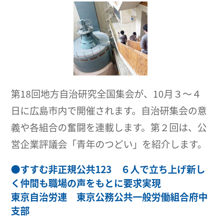
第18回地方自治研究全国集会が、10月３～４
日に広島市内で開催されます。自治研集会の意
義や各組合の奮闘を連載します。第２回は、公
営企業評議会「青年のつどい」を紹介します。
●
すすむ非正規公共123 ６人で立ち上げ新し
く仲間も職場の声をもとに要求実現
東京自治労連 東京公務公共一般労働組合府中
支部