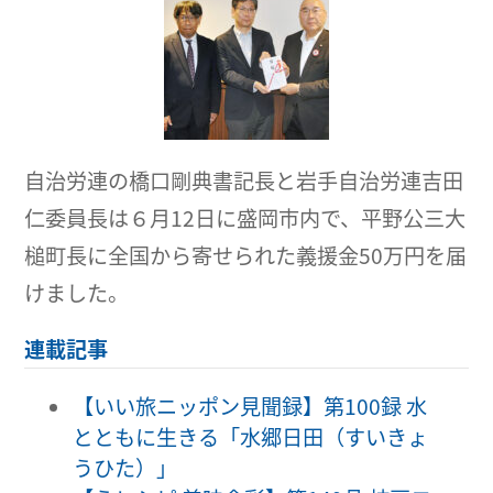
自治労連の橋口剛典書記長と岩手自治労連吉田
仁委員長は６月12日に盛岡市内で、平野公三大
槌町長に全国から寄せられた義援金50万円を届
けました。
連載記事
【いい旅ニッポン見聞録】第100録 水
とともに生きる「水郷日田（すいきょ
うひた）」