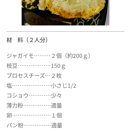
材 料（２人分）
ジャガイモ………２個（約200ｇ）
枝豆………………150ｇ
プロセスチーズ…２枚
塩…………………小さじ1/2
コショウ…………少々
薄力粉……………適量
卵…………………１個
パン粉……………適量