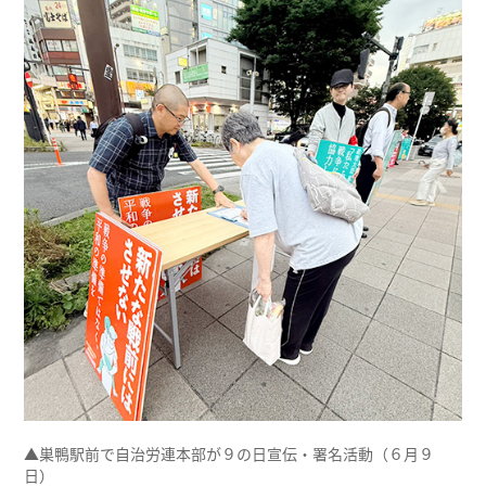
▲巣鴨駅前で自治労連本部が９の日宣伝・署名活動（６月９
日）