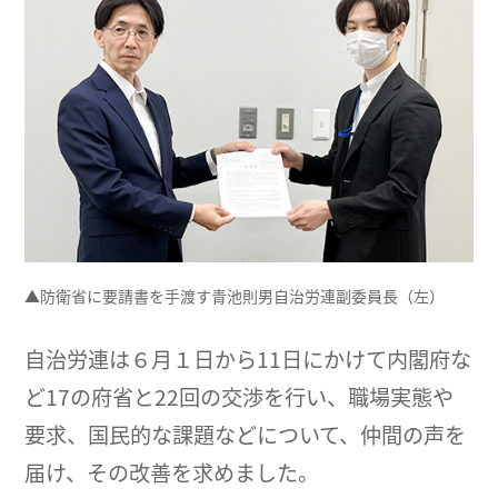
▲防衛省に要請書を手渡す青池則男自治労連副委員長（左）
自治労連は６月１日から11日にかけて内閣府な
ど17の府省と22回の交渉を行い、職場実態や
要求、国民的な課題などについて、仲間の声を
届け、その改善を求めました。