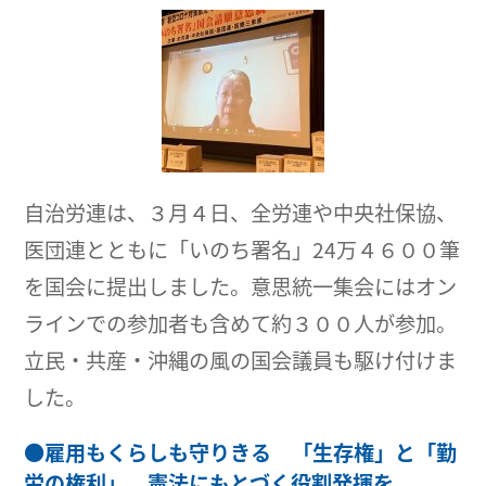
自治労連は、３月４日、全労連や中央社保協、
医団連とともに「いのち署名」24万４６００筆
を国会に提出しました。意思統一集会にはオン
ラインでの参加者も含めて約３００人が参加。
立民・共産・沖縄の風の国会議員も駆け付けま
した。
●
雇用もくらしも守りきる 「生存権」と「勤
労の権利」 憲法にもとづく役割発揮を