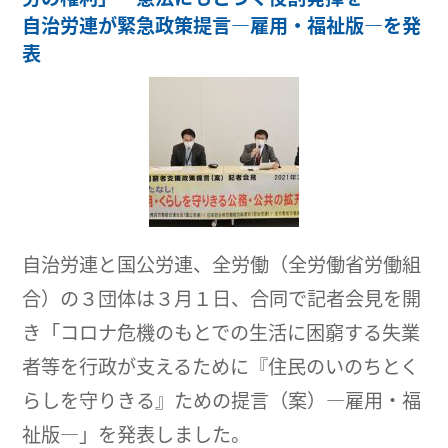
自治労連が緊急政策提言―雇用・福祉版―を発
表
自治労連と国公労連、全労働（全労働省労働組
合）の３団体は３月１日、合同で記者会見を開
き「コロナ危機のもとでの生活に困窮する失業
者等を行政が支えるために『住民のいのちとく
らしを守りきる』ための提言（案）―雇用・福
祉版―」を発表しました。