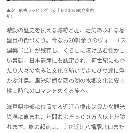
▲安土駅舎ラッピング（安土駅北口の観光案内
所）
激動の歴史を伝える城跡と堀、活気あふれる碁
盤目の街づくり。今なお20軒余りのヴォーリズ
建築（注）が残存し、くらしに溶け込む懐かし
い景観。日本遺産にも認定され、何世紀にもわ
たり人々の営みと文化を紡いできたびわ湖に浮
かぶ沖島。風光明媚な西の湖の水郷文化と安土
桃山時代のロマンをめぐる旅へ。
滋賀県中部に位置する近江八幡市は豊かな観光
資源に恵まれ、年間およそ５００万人以上が訪
れます。旅の起点は、ＪＲ近江八幡駅北口また