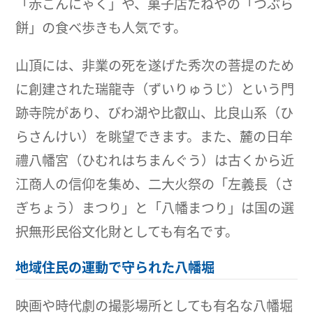
「赤こんにゃく」や、菓子店たねやの「つぶら
餅」の食べ歩きも人気です。
山頂には、非業の死を遂げた秀次の菩提のため
に創建された瑞龍寺（ずいりゅうじ）という門
跡寺院があり、びわ湖や比叡山、比良山系（ひ
らさんけい）を眺望できます。また、麓の日牟
禮八幡宮（ひむれはちまんぐう）は古くから近
江商人の信仰を集め、二大火祭の「左義長（さ
ぎちょう）まつり」と「八幡まつり」は国の選
択無形民俗文化財としても有名です。
地域住民の運動で守られた八幡堀
映画や時代劇の撮影場所としても有名な八幡堀