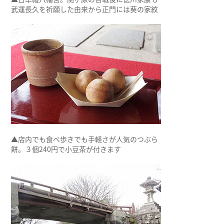
武運長久を祈願した由来から正門には葵の家紋
▲店内でも食べ歩きでも手軽さが人気のつぶら
餅。３個240円で小豆茶が付きます