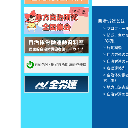
自治労連とは
プロフィー
結成、主な
の実態
行動綱領
自治労連の
自治労連の
各県連絡先
自治体労働
言（案）
地方自治憲
自治労連の