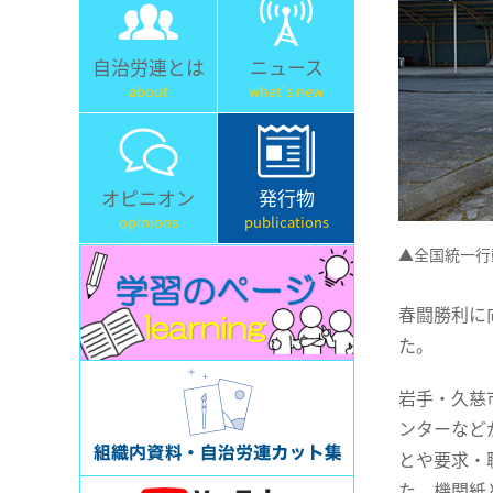
自治労連とは
ニュース
about
what's new
オピニオン
発行物
opinions
publications
▲全国統一行
春闘勝利に
た。
岩手・久慈
ンターなど
とや要求・
た。機関紙