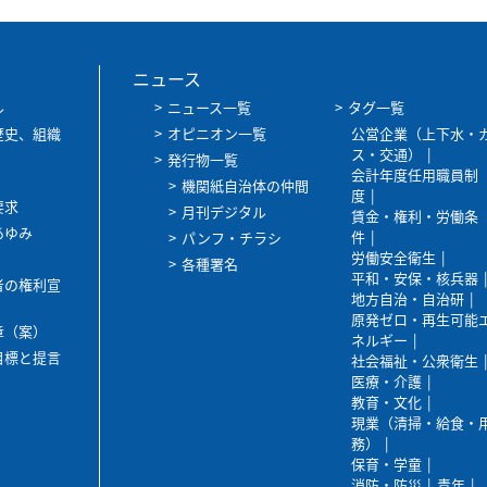
ニュース
ル
ニュース一覧
タグ一覧
歴史、組織
オピニオン一覧
公営企業（上下水・
ス・交通）
発行物一覧
会計年度任用職員制
機関紙自治体の仲間
度
要求
月刊デジタル
賃金・権利・労働条
あゆみ
件
パンフ・チラシ
労働安全衛生
各種署名
平和・安保・核兵器
者の権利宣
地方自治・自治研
原発ゼロ・再生可能
章（案）
ネルギー
目標と提言
社会福祉・公衆衛生
医療・介護
教育・文化
現業（清掃・給食・
務）
保育・学童
消防・防災
青年