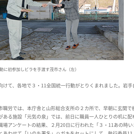
動に初参加しビラを手渡す茂市さん（左）
向けて、各地で３・11全国統一行動がとりくまれました。岩
市職労では、本庁舎と山形総合支所の２カ所で、早朝に玄関で
がある施設「元気の泉」では、前日に職員一人ひとりの机に配
職場アンケートの結果、２月20日に行われた「３・11あの時
とあわせて「いのち署名」ハガキをセットにして、執行委員1