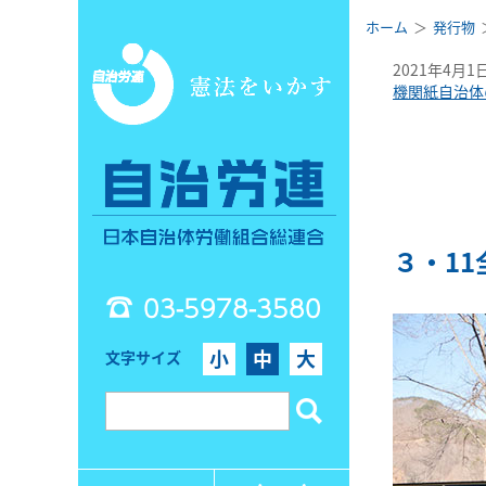
ホーム
発行物
2021年4月1
機関紙自治体
３・1
03-5978-3580
小
中
大
文字サイズ