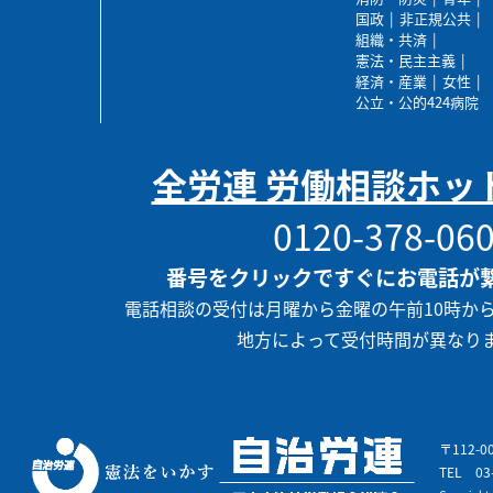
国政
非正規公共
組織・共済
憲法・民主主義
経済・産業
女性
公立・公的424病院
全労連 労働相談ホッ
0120-378-06
番号をクリックですぐにお電話が
電話相談の受付は月曜から金曜の午前10時か
地方によって受付時間が異なり
〒112-
TEL
03