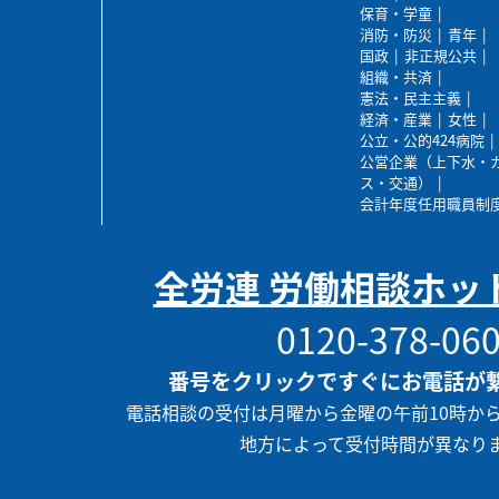
保育・学童
消防・防災
青年
国政
非正規公共
組織・共済
憲法・民主主義
経済・産業
女性
公立・公的424病院
公営企業（上下水・
ス・交通）
会計年度任用職員制
全労連 労働相談ホッ
0120-378-06
番号をクリックですぐにお電話が
電話相談の受付は月曜から金曜の午前10時か
地方によって受付時間が異なり