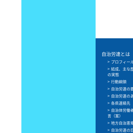
自治労連とは
プロフィー
結成、主な
の実態
行動綱領
自治労連の
自治労連の
各県連絡先
自治体労働
言（案）
地方自治憲
自治労連の