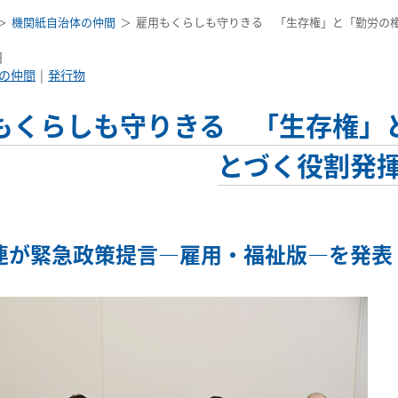
機関紙自治体の仲間
雇用もくらしも守りきる 「生存権」と「勤労の
日
の仲間
発行物
もくらしも守りきる 「生存権」
とづく役割発
連が緊急政策提言―雇用・福祉版―を発表