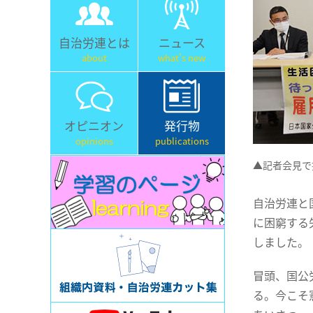
自治労連とは
ニュース
about
what's new
オピニオン
発行物
opinions
publications
▲記者会見で
自治労連と
に困窮する
しました。
冒頭、国公
る。今こそ