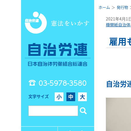
ホーム
発行物
2021年4月1
機関紙自治体
雇用
03-5978-3580
自治労
小
中
大
文字サイズ