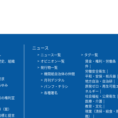
ニュース
ル
ニュース一覧
タグ一覧
歴史、組織
オピニオン一覧
賃金・権利・労働条
件
発行物一覧
労働安全衛生
機関紙自治体の仲間
平和・安保・核兵器
要求
月刊デジタル
地方自治・自治研
あゆみ
原発ゼロ・再生可能
パンフ・チラシ
ネルギー
各種署名
社会福祉・公衆衛生
者の権利宣
医療・介護
教育・文化
章（案）
現業（清掃・給食・
目標と提言
務）