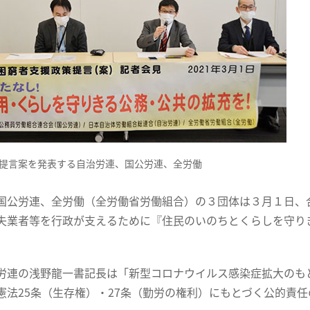
提言案を発表する自治労連、国公労連、全労働
国公労連、全労働（全労働省労働組合）の３団体は３月１日、
失業者等を行政が支えるために『住民のいのちとくらしを守り
労連の浅野龍一書記長は「新型コロナウイルス感染症拡大のも
憲法25条（生存権）・27条（勤労の権利）にもとづく公的責