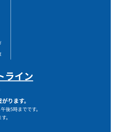
ガ
度
トライン
0
繋がります。
ら午後5時までです。
ます。