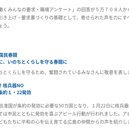
働くみんなの要求・職場アンケート」の回答が５万７０８人か
引き上げ・要求書づくりの基礎として、寄せられた声を力にす
ょう。
1国民春闘
に、いのちとくらしを守る春闘に
ちとくらしを守るため、奮闘されているみなさんに敬意を表し
！核兵器NO
条約１・22発効
に批准国が条約の発効に必要な50カ国となり、１月22日に核兵
では市民とともに発効を喜ぶアピール行動が行われました。ア
どもたちに平和の心を伝え育てる広島の仲間からの声を紹介し