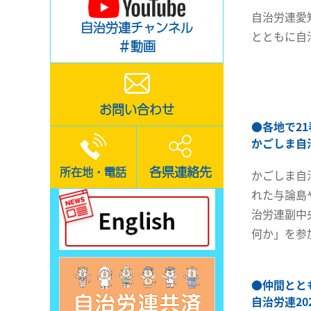
自治労連愛
自治労連チャンネル
とともに自
＃動画
お問い合わせ
●
各地で2
かごしま自
各県連絡先
所在地・電話
かごしま自
れた与論島
治労連副中
何か」を参
●
仲間とと
自治労連2