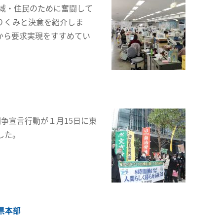
域・住民のために奮闘して
りくみと決意を紹介しま
から要求実現をすすめてい
争宣言行動が１月15日に東
した。
県本部