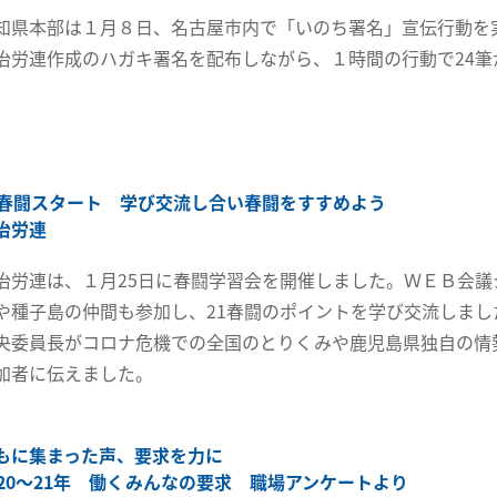
知県本部は１月８日、名古屋市内で「いのち署名」宣伝行動を
治労連作成のハガキ署名を配布しながら、１時間の行動で24筆
1春闘スタート 学び交流し合い春闘をすすめよう
治労連
治労連は、１月25日に春闘学習会を開催しました。ＷＥＢ会議
や種子島の仲間も参加し、21春闘のポイントを学び交流しまし
央委員長がコロナ危機での全国のとりくみや鹿児島県独自の情
加者に伝えました。
もに集まった声、要求を力に
020～21年 働くみんなの要求 職場アンケートより