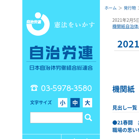
ホーム
発行物
2021年2月5
機関紙自治体
20
03-5978-3580
機関紙
小
中
大
文字サイズ
見出し一覧
●
21春闘
職場の思い