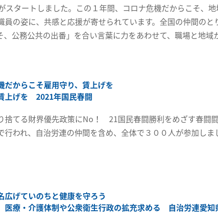
闘がスタートしました。この１年間、コロナ危機だからこそ、地
職員の姿に、共感と応援が寄せられています。全国の仲間のと
そ、公務公共の出番」を合い言葉に力をあわせて、職場と地域
。
機だからこそ雇用守り、賃上げを
賃上げを 2021年国民春闘
り捨てる財界優先政策にNo！ 21国民春闘勝利をめざす春闘闘
で行われ、自治労連の仲間を含め、全体で３００人が参加しま
名広げていのちと健康を守ろう
 医療・介護体制や公衆衛生行政の拡充求める 自治労連愛知