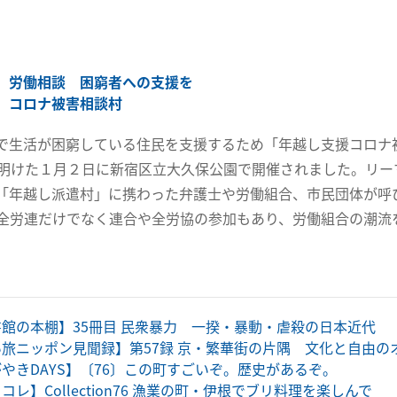
」労働相談 困窮者への支援を
 コロナ被害相談村
で生活が困窮している住民を支援するため「年越し支援コロナ被
が明けた１月２日に新宿区立大久保公園で開催されました。リー
「年越し派遣村」に携わった弁護士や労働組合、市民団体が呼
全労連だけでなく連合や全労協の参加もあり、労働組合の潮流
館の本棚】35冊目 民衆暴力 一揆・暴動・虐殺の日本近代
旅ニッポン見聞録】第57録 京・繁華街の片隅 文化と自由の
やきDAYS】〔76〕この町すごいぞ。歴史があるぞ。
コレ】Collection76 漁業の町・伊根でブリ料理を楽しんで