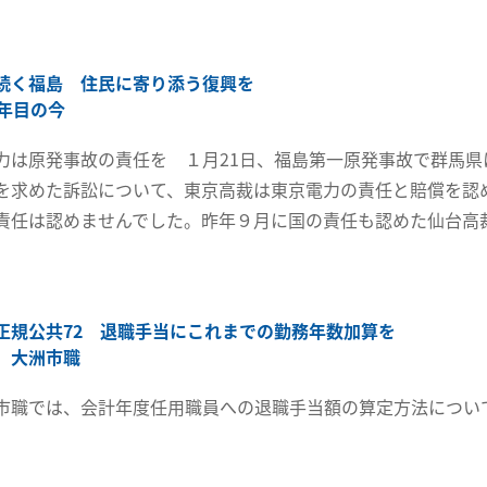
続く福島 住民に寄り添う復興を
0年目の今
力は原発事故の責任を １月21日、福島第一原発事故で群馬県
を求めた訴訟について、東京高裁は東京電力の責任と賠償を認
責任は認めませんでした。昨年９月に国の責任も認めた仙台高
正規公共72 退職手当にこれまでの勤務年数加算を
 大洲市職
市職では、会計年度任用職員への退職手当額の算定方法につい
。