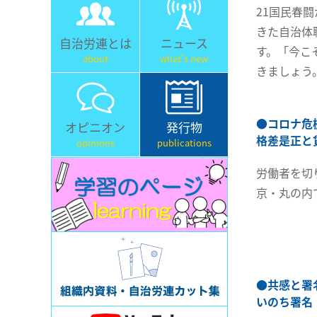
21国民春
きた自治体
自治労連とは
ニュース
す。「今こ
about
what's new
きましょう
●
コロナ危
オピニオン
発行物
格差是正と
opinions
publications
労働者を切
京・丸の内
●
共感と署
いのち署名