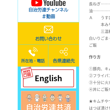
長ねぎ……
自治労連チャンネル
油…………
＃動画
Ａ うす口
本みりん
三温糖…
白いりごま
お問い合わせ
ご飯
作り方
各県連絡先
所在地・電話
①豚肉、キ
②フライパ
③十分に火
④丼にご飯
★キムチや
はつぼ漬け