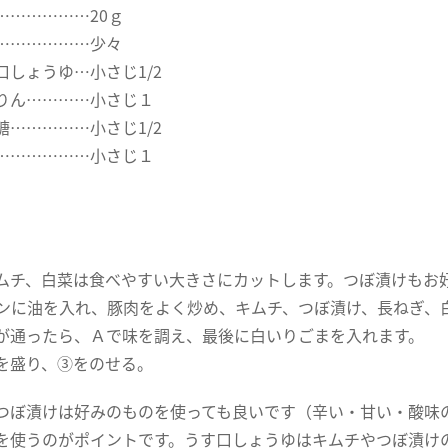
………………20ｇ
………………少々
しょうゆ…小さじ1/2
…………小さじ１
…………小さじ1/2
………………小さじ１
ムチ、白菜は食べやすい大きさにカットします。つぼ漬けもお
ンに油を入れ、豚肉をよく炒め、キムチ、つぼ漬け、長ねぎ、
が通ったら、Ａで味を調え、最後に白いりごまを入れます。
を盛り、③をのせる。
つぼ漬けは好みのものを使っても良いです（辛い・甘い・酸味
を使うのがポイントです。うす口しょうゆはキムチやつぼ漬け