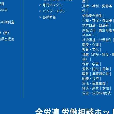
度
要求
月刊デジタル
賃金・権利・労働条
あゆみ
件
パンフ・チラシ
労働安全衛生
各種署名
平和・安保・核兵器
者の権利宣
地方自治・自治研
原発ゼロ・再生可能
章（案）
ネルギー
目標と提言
社会福祉・公衆衛生
医療・介護
教育・文化
現業（清掃・給食・
務）
保育・学童
消防・防災
青年
国政
非正規公共
組織・共済
憲法・民主主義
経済・産業
女性
公立・公的424病院
全労連 労働相談ホッ