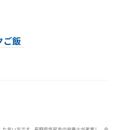
クご飯
した言い方です。長野県塩尻市の栄養士が考案し、今