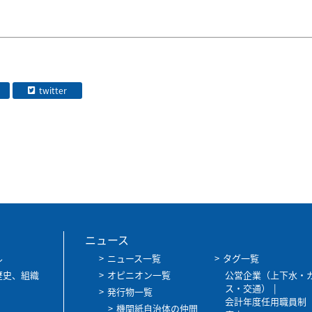
twitter
ニュース
ル
ニュース一覧
タグ一覧
歴史、組織
オピニオン一覧
公営企業（上下水・
ス・交通）
発行物一覧
会計年度任用職員制
機関紙自治体の仲間