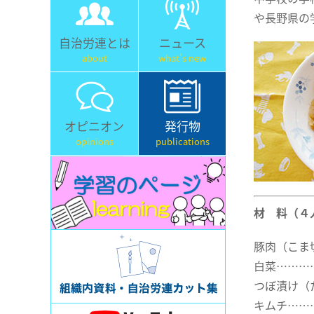
や長野県の
自治労連とは
ニュース
about
what's new
オピニオン
発行物
opinions
publications
材 料（４
豚肉（こま
白菜………
つぼ漬け（
キムチ……