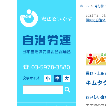
ホーム
発行物
2021年2月5
機関紙自治体
03-5978-3580
長野・上田
小
中
大
文字サイズ
キムタ
おいしい食
中学校の学