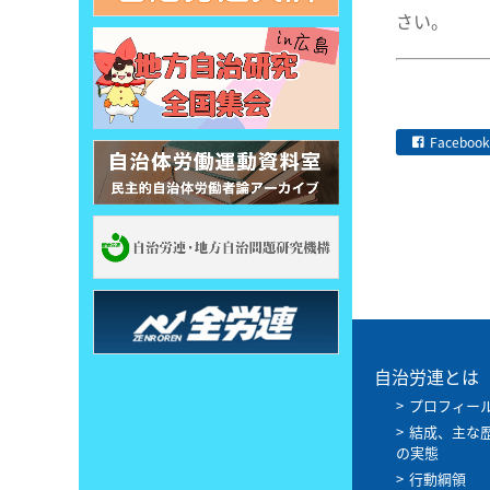
さい。
Facebook
自治労連とは
プロフィー
結成、主な
の実態
行動綱領