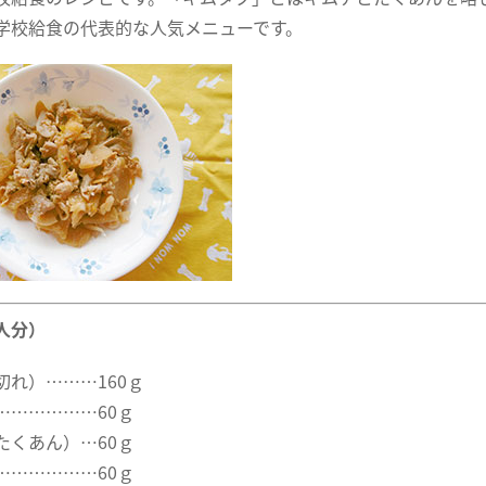
学校給食の代表的な人気メニューです。
人分）
切れ）………160ｇ
………………60ｇ
たくあん）…60ｇ
………………60ｇ