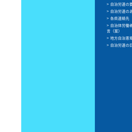
自治労連の
自治労連の
各県連絡先
自治体労働
言（案）
地方自治憲
自治労連の