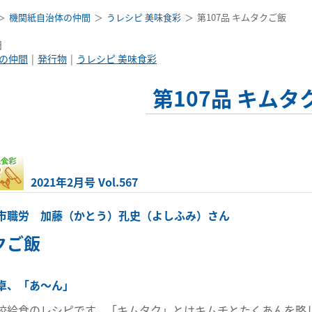
機関紙自治体の仲間
うレシピ 美味食彩
第107品 キムタクご飯
日
の仲間
発行物
うレシピ 美味食彩
第107品 キムタ
2021年2月号 Vol.567
市職労 加藤（かとう）孔史（よしふみ）さん
クご飯
卓、「あ～ん」
校給食のレシピです。「キムタク」とはキムチとたくあんを略