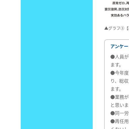
▲グラフ③【
アンケー
●人員が
ます。
●今年度
り、総収
ます。
●業務が
と思いま
●同一労
●再任用