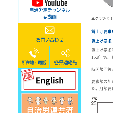
自治労連チャンネル
＃動画
▲グラフ①【
賃上げ要求
お問い合わせ
賃上げ要求
賃上げ要求額
15.9）％
各県連絡先
所在地・電話
時間額回答者
要求額の加
た。月額要