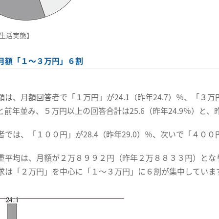
生活実態】
月額「１～３万円」６割
は、月額回答者で「１万円」が24.1（昨年24.7）％、「３万円」
、と前年並み、５万円以上の回答合計は25.6（昨年24.9％）と
では、「１００円」が28.4（昨年29.0）％、次いで「４００円
重平均は、月額が２万８９９２円（昨年２万８８３３円）とな
求は「２万円」を中心に「１～３万円」に６割が集中していま