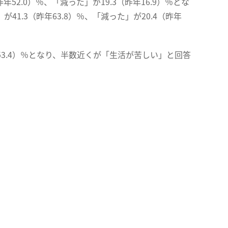
年52.0）％、「減った」が19.3（昨年16.9）％とな
41.3（昨年63.8）％、「減った」が20.4（昨年
。
53.4）％となり、半数近くが「生活が苦しい」と回答