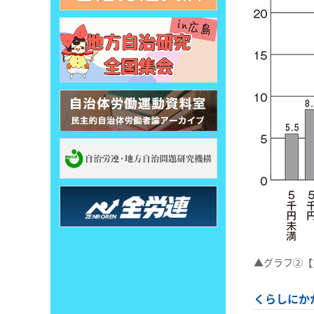
▲グラフ②【
くらしにか