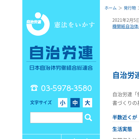
ホーム
発行物
2021年2月5
機関紙自治体
自治労
03-5978-3580
自治労連「
小
中
大
文字サイズ
書づくりの
半数近くが
生活実態