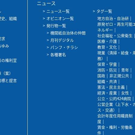
ニュース
ル
ニュース一覧
タグ一覧
歴史、組織
オピニオン一覧
地方自治・自治研
原発ゼロ・再生可能
発行物一覧
ネルギー
機関紙自治体の仲間
社会福祉・公衆衛生
要求
月刊デジタル
医療・介護
あゆみ
教育・文化
パンフ・チラシ
現業（清掃・給食・
各種署名
務）
者の権利宣
保育・学童
消防・防災
青年
章（案）
国政
非正規公共
目標と提言
組織・共済
憲法・民主主義
経済・産業
女性
公立・公的424病院
公営企業（上下水・
ス・交通）
会計年度任用職員制
度
賃金・権利・労働条
件