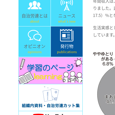
年間収入は、
りました。非
17.5）
自治労連とは
ニュース
about
what's new
生活実感と
しています
オピニオン
発行物
opinions
publications