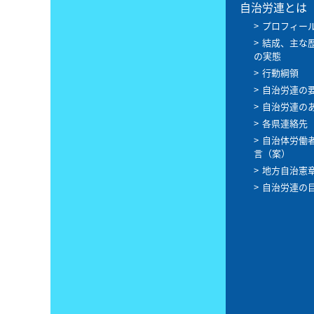
自治労連とは
プロフィー
結成、主な
の実態
行動綱領
自治労連の
自治労連の
各県連絡先
自治体労働
言（案）
地方自治憲
自治労連の