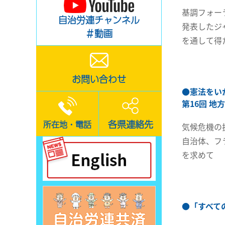
基調フォー
自治労連チャンネル
発表したジ
＃動画
を通して得
お問い合わせ
●
憲法をい
第16回 
各県連絡先
所在地・電話
気候危機の
自治体、フ
を求めて
●
「すべて