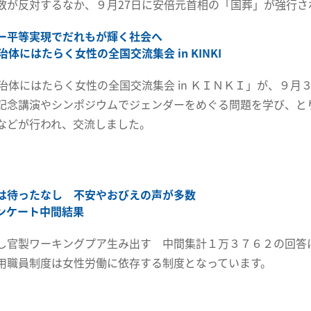
数が反対するなか、９月27日に安倍元首相の「国葬」が強行さ
ー平等実現でだれもが輝く社会へ
治体にはたらく女性の全国交流集会 in KINKI
自治体にはたらく女性の全国交流集会 in ＫＩＮＫＩ」が、９
記念講演やシンポジウムでジェンダーをめぐる問題を学び、と
などが行われ、交流しました。
は待ったなし 不安やおびえの声が多数
ンケート中間結果
し官製ワーキングプア生み出す 中間集計１万３７６２の回答に
用職員制度は女性労働に依存する制度となっています。