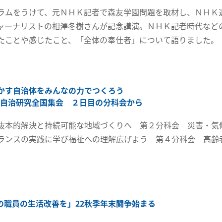
ラムをうけて、元ＮＨＫ記者で森友学園問題を取材し、ＮＨＫ
ャーナリストの相澤冬樹さんが記念講演。ＮＨＫ記者時代など
たことや感じたこと、「全体の奉仕者」について語りました。
かす自治体をみんなの力でつくろう
地方自治研究全国集会 ２日目の分科会から
抜本的解決と持続可能な地域づくりへ 第２分科会 災害・気
ランスの実践に学び福祉への理解広げよう 第４分科会 高齢
の職員の生活改善を」22秋季年末闘争始まる