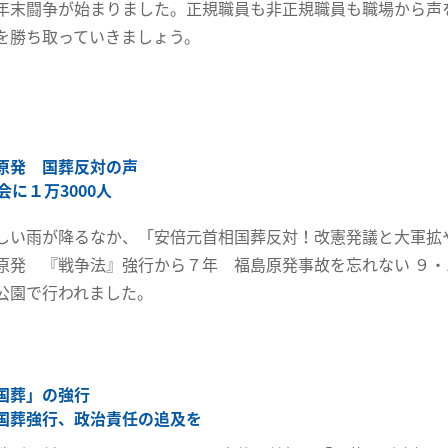
年末闘争が始まりました。正規職員も非正規職員も職場から声
を勝ち取っていきましょう。
原発 国葬反対の声
会に１万3000人
しい雨が降るなか、「安倍元首相国葬反対！改憲発議と大軍
原発 『戦争法』強行から７年 福島原発事故を忘れない ９・1
公園で行われました。
国葬」の強行
国葬強行、政治責任の追及を