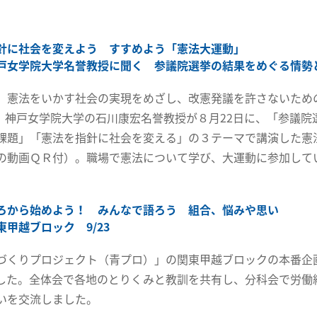
針に社会を変えよう すすめよう「憲法大運動」
戸女学院大学名誉教授に聞く 参議院選挙の結果をめぐる情勢
、憲法をいかす社会の実現をめざし、改憲発議を許さないため
。神戸女学院大学の石川康宏名誉教授が８月22日に、「参議院
課題」「憲法を指針に社会を変える」の３テーマで講演した憲
の動画ＱＲ付）。職場で憲法について学び、大運動に参加して
ろから始めよう！ みんなで語ろう 組合、悩みや思い
甲越ブロック 9/23
づくりプロジェクト（青プロ）」の関東甲越ブロックの本番企画
した。全体会で各地のとりくみと教訓を共有し、分科会で労働
いを交流しました。