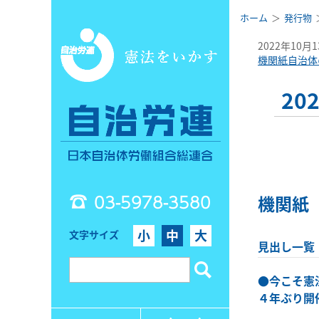
ホーム
発行物
2022年10月
機関紙自治体
20
03-5978-3580
機関紙
小
中
大
文字サイズ
見出し一覧
●
今こそ憲
４年ぶり開