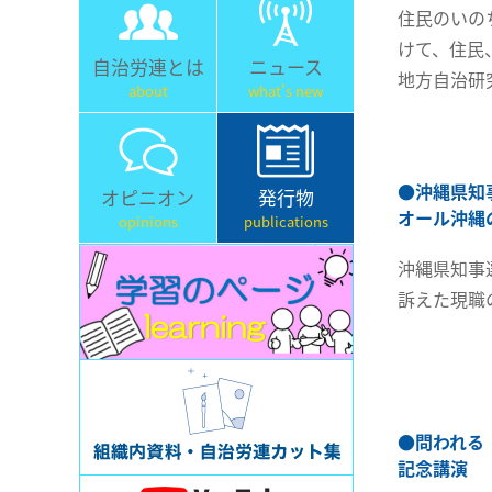
住民のいの
けて、住民
自治労連とは
ニュース
地方自治研
about
what's new
●
沖縄県知
オピニオン
発行物
オール沖縄
opinions
publications
沖縄県知事
訴えた現職
●
問われる
記念講演