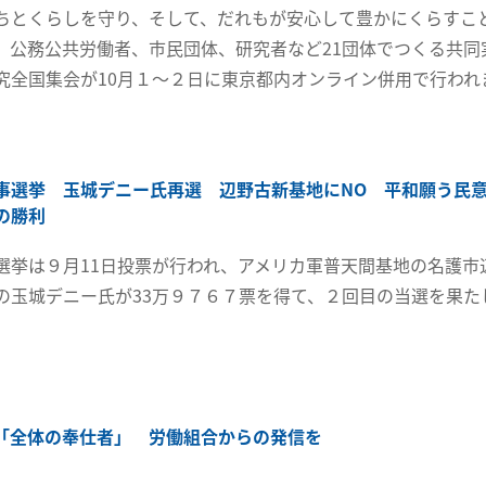
ちとくらしを守り、そして、だれもが安心して豊かにくらすこ
、公務公共労働者、市民団体、研究者など21団体でつくる共同
究全国集会が10月１～２日に東京都内オンライン併用で行われ
事選挙 玉城デニー氏再選 辺野古新基地にNO 平和願う民
の勝利
選挙は９月11日投票が行われ、アメリカ軍普天間基地の名護市
の玉城デニー氏が33万９７６７票を得て、２回目の当選を果た
「全体の奉仕者」 労働組合からの発信を