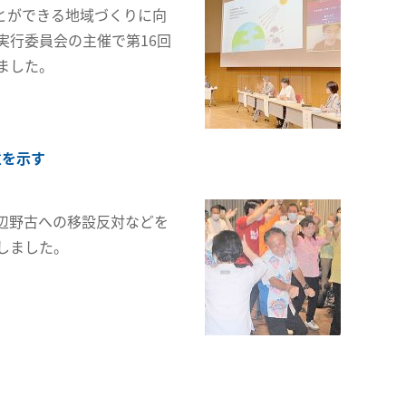
とができる地域づくりに向
実行委員会の主催で第16回
ました。
意を示す
辺野古への移設反対などを
しました。