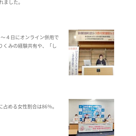
れました。
月３～４日にオンライン併用で
りくみの経験共有や、「し
占める女性割合は86％。