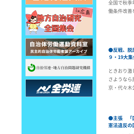
全国で秋季
働条件改善
●
反戦、脱
９・19大集
ときおり激
さようなら
京・代々木
●
主張 「
憲法違反の