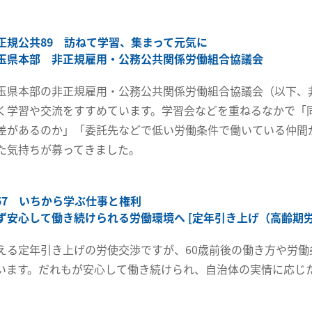
正規公共89 訪ねて学習、集まって元気に
玉県本部 非正規雇用・公務公共関係労働組合協議会
玉県本部の非正規雇用・公務公共関係労働組合協議会（以下、
く学習や交流をすすめています。学習会などを重ねるなかで「
差があるのか」「委託先などで低い労働条件で働いている仲間
た気持ちが募ってきました。
57 いちから学ぶ仕事と権利
ず安心して働き続けられる労働環境へ [定年引き上げ（高齢期労
える定年引き上げの労使交渉ですが、60歳前後の働き方や労働
います。だれもが安心して働き続けられ、自治体の実情に応じ