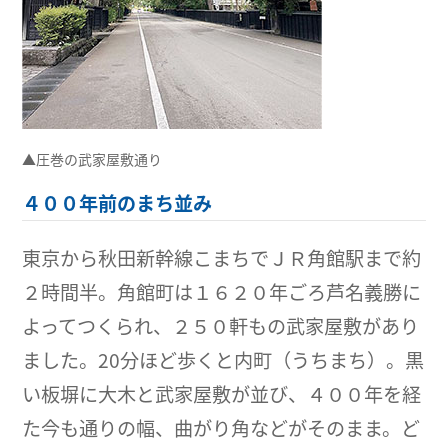
▲圧巻の武家屋敷通り
４００年前のまち並み
東京から秋田新幹線こまちでＪＲ角館駅まで約
２時間半。角館町は１６２０年ごろ芦名義勝に
よってつくられ、２５０軒もの武家屋敷があり
ました。20分ほど歩くと内町（うちまち）。黒
い板塀に大木と武家屋敷が並び、４００年を経
た今も通りの幅、曲がり角などがそのまま。ど