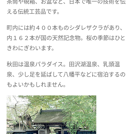
茶筒や硯箱、お盆など、日本で唯一の技術を伝
える伝統工芸品です。
町内には約４００本ものシダレザクラがあり、
内１６２本が国の天然記念物。桜の季節はひと
きわにぎわいます。
秋田は温泉パラダイス。田沢湖温泉、乳頭温
泉、少し足を延ばして八幡平などに宿泊するの
もよいかもしれません。