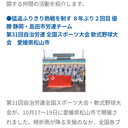
闘する仲間の活動を紹介します。
●
猛追ふりきり熱戦を制す ８年ぶり２回目 優
勝 静岡・島田市労連チーム
第31回自治労連 全国スポーツ大会 軟式野球大
会 愛媛県松山市
第31回自治労連全国スポーツ大会・軟式野球大
会が、10月17～19日に愛媛県松山市で開催さ
れました。時折雨が降る天候のなか、全国各ブ