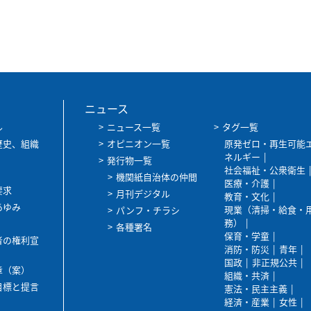
ニュース
ル
ニュース一覧
タグ一覧
歴史、組織
オピニオン一覧
原発ゼロ・再生可能
ネルギー
発行物一覧
社会福祉・公衆衛生
機関紙自治体の仲間
医療・介護
要求
月刊デジタル
教育・文化
あゆみ
現業（清掃・給食・
パンフ・チラシ
務）
各種署名
保育・学童
者の権利宣
消防・防災
青年
国政
非正規公共
章（案）
組織・共済
目標と提言
憲法・民主主義
経済・産業
女性