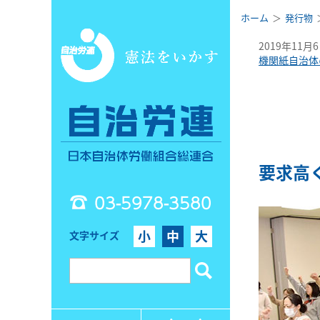
ホーム
発行物
2019年11月
機関紙自治体
要求高く
03-5978-3580
小
中
大
文字サイズ