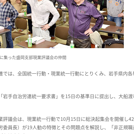
に集った盛岡支部現業評議会の仲間
連では、全国統一行動・現業統一行動にとりくみ、岩手県内各
「岩手自治労連統一要求書」を15日の基準日に提出し、大船
業評議会は、現業統一行動で10月15日に総決起集会を開催し
労委員長）が19人勧の特徴とその問題点を解説し、「非正規