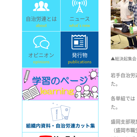
自治労連とは
ニュース
about
what's new
オピニオン
発行物
▲総決起集会
opinions
publications
岩手自治労
た。
各単組では
た。
盛岡支部現
（盛岡市職