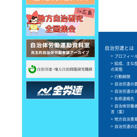
自治労連とは
プロフィー
結成、主な
の実態
行動綱領
自治労連の
自治労連の
各県連絡先
自治体労働
言（案）
地方自治憲
自治労連の