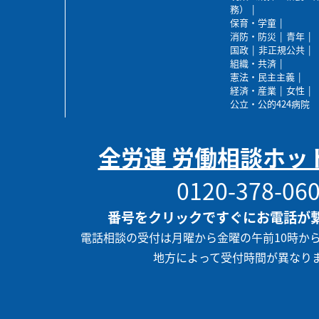
務）
保育・学童
消防・防災
青年
国政
非正規公共
組織・共済
憲法・民主主義
経済・産業
女性
公立・公的424病院
全労連 労働相談ホッ
0120-378-06
番号をクリックですぐにお電話が
電話相談の受付は月曜から金曜の午前10時か
地方によって受付時間が異なり