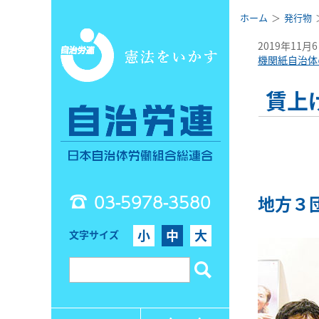
ホーム
発行物
2019年11月
機関紙自治体
賃上
03-5978-3580
地方３
小
中
大
文字サイズ