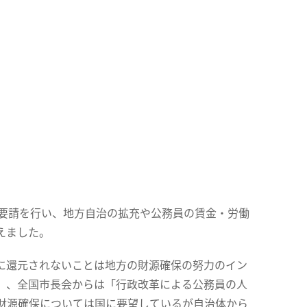
へ要請を行い、地方自治の拡充や公務員の賃金・労働
えました。
に還元されないことは地方の財源確保の努力のイン
」、全国市長会からは「行政改革による公務員の人
財源確保については国に要望しているが自治体から