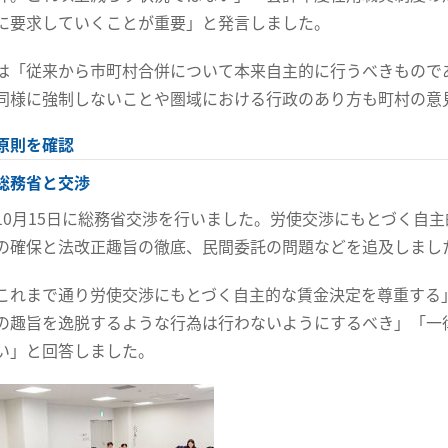
に要求していくことが重要」と発言しました。
は「従来から市町村合併について本来自主的に行うべきもので
同様に強制しないことや圏域における行政のあり方も町村の意
原則を確認
総務省と交渉
10月15日に総務省交渉を行いました。労使交渉にもとづく自
の確保と法改正趣旨の徹底、民間委託の問題などを追及しまし
これまで通り労使交渉にもとづく自主的な賃金決定を尊重する
の趣旨を逸脱するような行為は行わないようにするべき」「一
い」と回答しました。