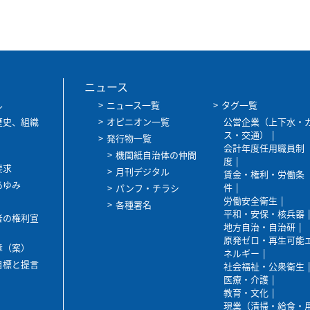
ニュース
ル
ニュース一覧
タグ一覧
歴史、組織
オピニオン一覧
公営企業（上下水・
ス・交通）
発行物一覧
会計年度任用職員制
機関紙自治体の仲間
度
要求
月刊デジタル
賃金・権利・労働条
あゆみ
件
パンフ・チラシ
労働安全衛生
各種署名
平和・安保・核兵器
者の権利宣
地方自治・自治研
原発ゼロ・再生可能
章（案）
ネルギー
目標と提言
社会福祉・公衆衛生
医療・介護
教育・文化
現業（清掃・給食・