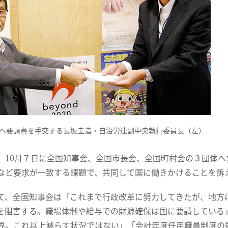
へ要請書を手交する長坂圭造・自治労連副中央執行委員長（左）
、10月７日に全国知事会、全国市長会、全国町村会の３団体
など要求が一致する課題で、共同して国に働きかけることを訴
て、全国知事会は「これまで行政改革に努力してきたが、地方
を阻害する。職場体制や給与での財源確保は国に要請している
界。これ以上減らす状況ではない」「会計年度任用職員制度の