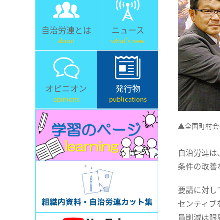
自治労連とは
ニュース
about
what's new
オピニオン
発行物
opinions
publications
▲全国町村会
自治労連は
条件の改善
要請に対し
センティブ
員削減は限