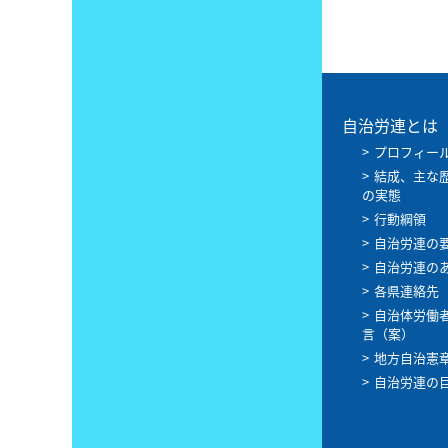
自治労連とは
プロフィー
結成、主な
の実態
行動綱領
自治労連の
自治労連の
各県連絡先
自治体労働
言（案）
地方自治憲
自治労連の