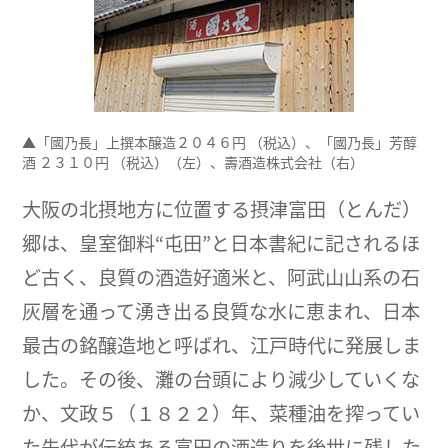
▲「國乃長」上撰本醸造２０４６円 （税込）、「國乃長」芳醇
酒 ２３１０円 （税込）（左）、壽酒造株式会社（右）
大阪の北摂地方に位置する摂津富田（とんだ）
郷は、皇室御料“屯田”と日本書紀に記されるほ
ど古く、良質の酒造好適米と、阿武山山系の石
灰層を通って湧き出る良質な水に恵まれ、日本
最古の銘醸造地と呼ばれ、江戸時代に発展しま
した。その後、灘の台頭により減少していくな
か、文政５（１８２２）年、菜種油を搾ってい
た先代が伝統ある富田の酒造りを後世に残した