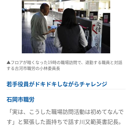
▲フロアが暗くなった19時の職場訪問で、退勤する職員と対話
する古河市職労の小林委員長
若手役員がドキドキしながらチャレンジ
石岡市職労
「実は、こうした職場訪問活動は初めてなんで
す」と緊張した面持ちで話す川又範英書記長。