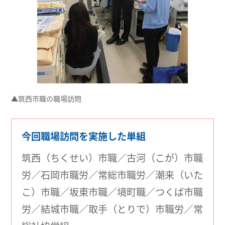
▲筑西市職の職場訪問
今回職場訪問を実施した単組
筑西（ちくせい）市職／古河（こが）市職
労／石岡市職労／常総市職労／潮来（いた
こ）市職／坂東市職／境町職／つくば市職
労／結城市職／取手（とりで）市職労／常