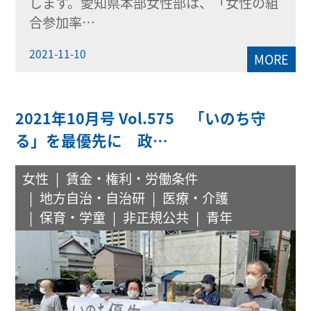
します。愛知県本部女性部は、「女性の組
合参加率…
2021-11-10
MORE
2021年10月号 Vol.575 「いのち守
る」を最優先に 政…
女性
賃金・権利・労働条件
地方自治・自治研
医療・介護
保育・学童
非正規公共
青年