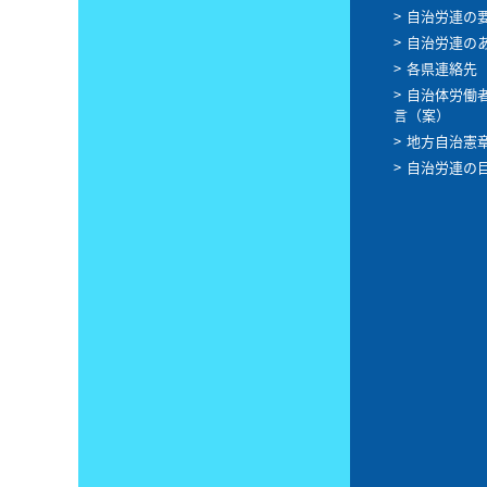
自治労連の
自治労連の
各県連絡先
自治体労働
言（案）
地方自治憲
自治労連の