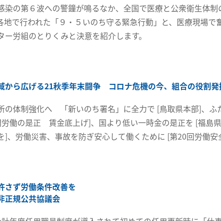
感染の第６波への警鐘が鳴るなか、全国で医療と公衆衛生体制
各地で行われた「９・５いのち守る緊急行動」と、医療現場で
ター労組のとりくみと決意を紹介します。
域から広げる21秋季年末闘争 コロナ危機の今、組合の役割発
所の体制強化へ 「新いのち署名」に全力で [鳥取県本部]、
時間労働の是正 賃金底上げ]、国より低い一時金の是正を [福
を]、労働災害、事故を防ぎ安心して働くために [第20回労働
許さず労働条件改善を
非正規公共協議会