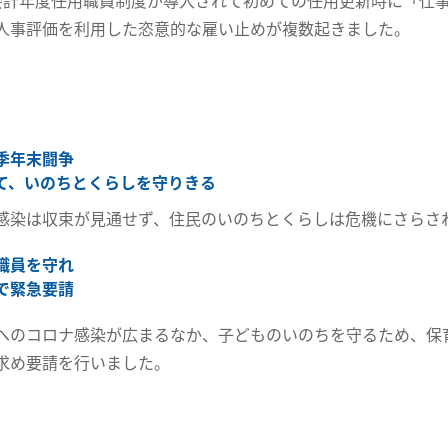
会計年度任用職員制度が導入されて初めての任用更新時に「仕
人事評価を利用した恣意的な雇い止めが複数起きました。
季年末闘争
て、いのちとくらしを守りきる
感染は収束が見通せず、住民のいのちとくらしは危機にさらさ
職員を守れ
で緊急要請
へのコロナ感染が広まるなか、子どものいのちを守るため、保
求め要請を行いました。