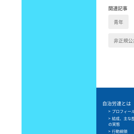
関連記事
青年
非正規公
自治労連とは
プロフィー
結成、主な
の実態
行動綱領