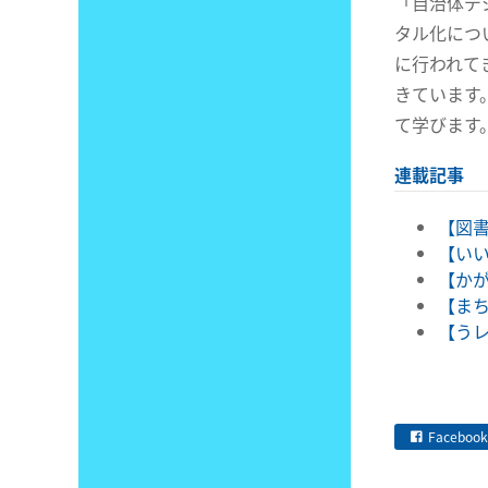
「自治体デ
タル化につ
に行われて
きています
て学びます
連載記事
【図書
【い
【かが
【まち
【うレ
Facebook