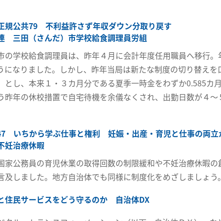
正規公共79 不利益許さず年収ダウン分取り戻す
連 三田（さんだ）市学校給食調理員労組
市の学校給食調理員は、昨年４月に会計年度任用職員へ移行。
うになりました。しかし、昨年当局は新たな制度の切り替えを
」とし、本来１・３カ月分である夏季一時金をわずか0.585
う昨年の休校措置で自宅待機を余儀なくされ、出勤日数が４～
。
47 いちから学ぶ仕事と権利 妊娠・出産・育児と仕事の両立
不妊治療休暇
国家公務員の育児休業の取得回数の制限緩和や不妊治療休暇の
言及しました。地方自治体でも同様に制度化をめざしましょう
と住民サービスをどう守るのか 自治体DX