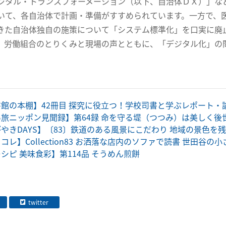
ジタル・トランスフォーメーション（以下、自治体ＤＸ）」な
いて、各自治体で計画・準備がすすめられています。一方で、
きた自治体独自の施策について「システム標準化」を口実に廃
。労働組合のとりくみと現場の声とともに、「デジタル化」の
。
館の本棚】42冊目 探究に役立つ！学校司書と学ぶレポート・
い旅ニッポン見聞録】第64録 命を守る堤（つつみ）は美しく後
やきDAYS】〔83〕鉄道のある風景にこだわり 地域の景色を
コレ】Collection83 お洒落な店内のソファで読書 世田谷の
シピ 美味食彩】第114品 そうめん煎餅
twitter