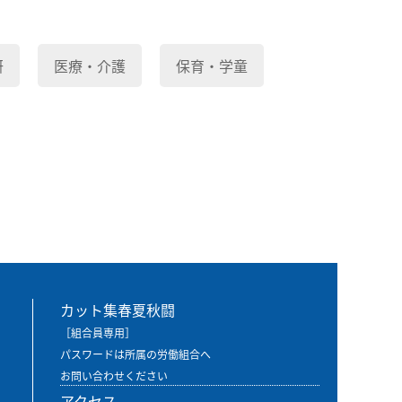
研
医療・介護
保育・学童
カット集春夏秋闘
［組合員専用］
パスワードは所属の労働組合へ
お問い合わせください
アクセス