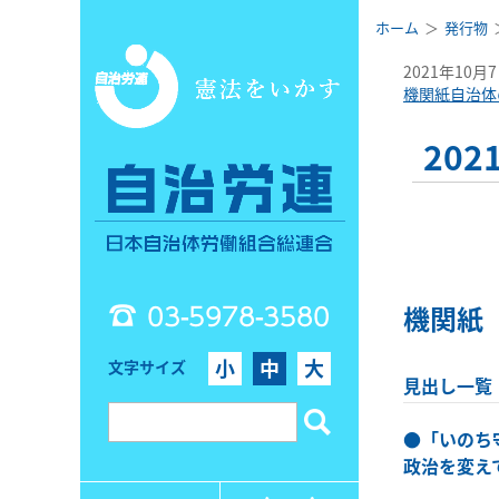
ホーム
発行物
2021年10月
機関紙自治体
20
03-5978-3580
機関紙
小
中
大
文字サイズ
見出し一覧
●
「いのち
政治を変え