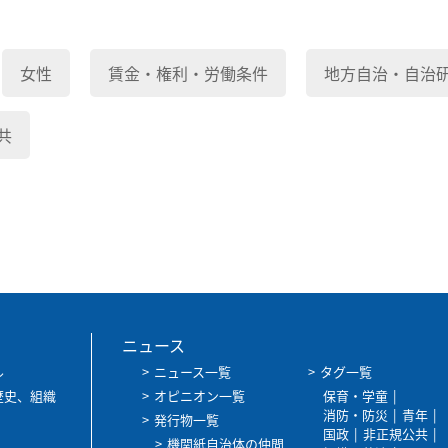
女性
賃金・権利・労働条件
地方自治・自治
共
ニュース
ル
ニュース一覧
タグ一覧
歴史、組織
オピニオン一覧
保育・学童
消防・防災
青年
発行物一覧
国政
非正規公共
機関紙自治体の仲間