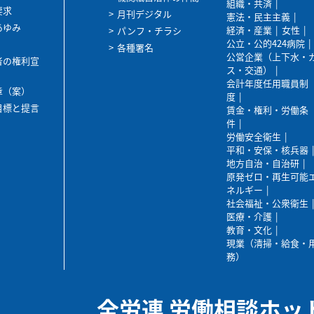
組織・共済
要求
月刊デジタル
憲法・民主主義
あゆみ
経済・産業
女性
パンフ・チラシ
公立・公的424病院
各種署名
公営企業（上下水・
者の権利宣
ス・交通）
会計年度任用職員制
章（案）
度
目標と提言
賃金・権利・労働条
件
労働安全衛生
平和・安保・核兵器
地方自治・自治研
原発ゼロ・再生可能
ネルギー
社会福祉・公衆衛生
医療・介護
教育・文化
現業（清掃・給食・
務）
全労連 労働相談ホッ