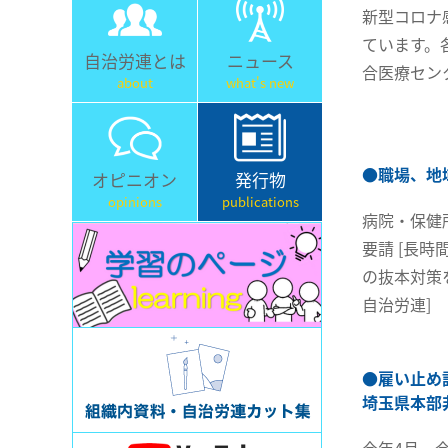
新型コロナ
ています。
自治労連とは
ニュース
合医療セン
about
what's new
●
職場、地
オピニオン
発行物
opinions
publications
病院・保健
要請 [長
の抜本対策
自治労連]
●
雇い止め
埼玉県本部