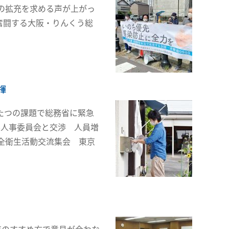
の拡充を求める声が上がっ
奮闘する大阪・りんくう総
揮
ふたつの課題で総務省に緊急
島県人事委員会と交渉 人員増
安全衛生活動交流集会 東京