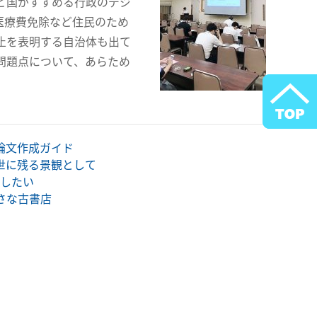
ど国がすすめる行政のデジ
医療費免除など住民のため
止を表明する自治体も出て
問題点について、あらため
論文作成ガイド
世に残る景観として
残したい
小さな古書店