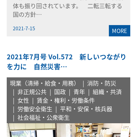
体も振り回されています。 二転三転する
国の方針…
2021-7-15
MORE
2021年7月号 Vol.572 新しいつながり
を力に 自然災害…
現業（清掃・給食・用務）
消防・防災
非正規公共
国政
青年
組織・共済
女性
賃金・権利・労働条件
労働安全衛生
平和・安保・核兵器
社会福祉・公衆衛生