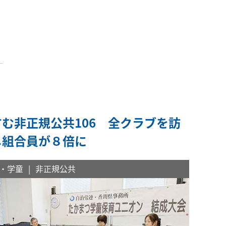
すむ非正規公共106 全クラブを訪
し組合員が８倍に
・学童
非正規公共