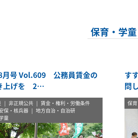
保育・学童
年8月号 Vol.609 公務員賃金の
す
き上げを 2…
問
災
非正規公共
賃金・権利・労働条件
保育
安保・核兵器
地方自治・自治研
学童