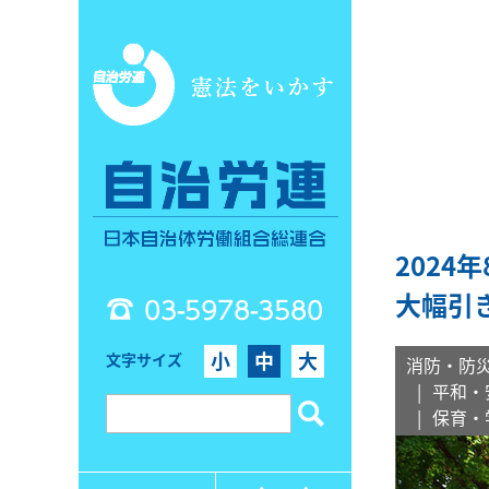
2024
大幅引
03-5978-3580
小
中
大
文字サイズ
消防・防
平和・
保育・