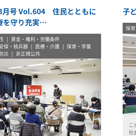
年3月号 Vol.604 住民とともに
子
療を守り充実…
保育
性
賃金・権利・労働条件
安保・核兵器
医療・介護
保育・学童
防災
非正規公共
こ
社