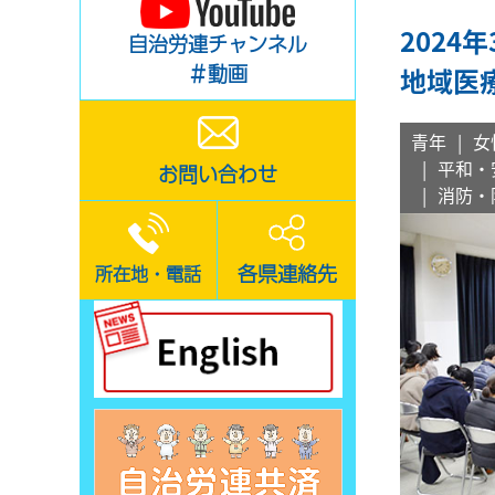
2024
自治労連チャンネル
＃動画
地域医
青年
女
平和・
お問い合わせ
消防・
各県連絡先
所在地・電話