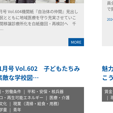
員
で
3月号 Vol.604機関紙『自治体の仲間』見出し
民とともに地域医療を守り充実させていこ
202
間移譲診療所化を白紙撤回・再検討へ 千
…
MORE
年1月号 Vol.602 子どもたちみ
魅
素敵な学校図…
こ
利・労働条件
平和・安保・核兵器
賃金
ロ・再生可能エネルギー
医療・介護
文化
現業（清掃・給食・用務）
学童
青年