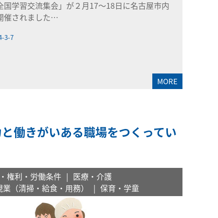
全国学習交流集会」が２月17～18日に名古屋市内
開催されました…
4-3-7
MORE
力と働きがいある職場をつくってい
う
・権利・労働条件
医療・介護
現業（清掃・給食・用務）
保育・学童