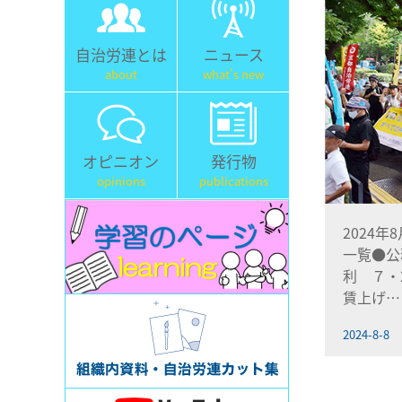
自治労連とは
ニュース
about
what's new
オピニオン
発行物
opinions
publications
2024年
一覧●公
利 ７・
賃上げ…
2024-8-8