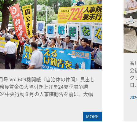
香
会
ク
8月号 Vol.609機関紙『自治体の仲間』見出し
日
務員賃金の大幅引き上げを24夏季闘争勝
24中央行動８月の人事院勧告を前に、大幅
202
MORE