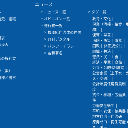
ニュース
ル
ニュース一覧
タグ一覧
歴史、組織
オピニオン一覧
教育・文化
現業（清掃・給食・
発行物一覧
務）
機関紙自治体の仲間
保育・学童
要求
月刊デジタル
消防・防災
青年
あゆみ
国政
非正規公共
パンフ・チラシ
組織・共済
各種署名
憲法・民主主義
者の権利宣
経済・産業
女性
公立・公的424病院
章（案）
公営企業（上下水・
目標と提言
ス・交通）
会計年度任用職員制
度
賃金・権利・労働条
件
労働安全衛生
平和・安保・核兵器
地方自治・自治研
原発ゼロ・再生可能
ネルギー