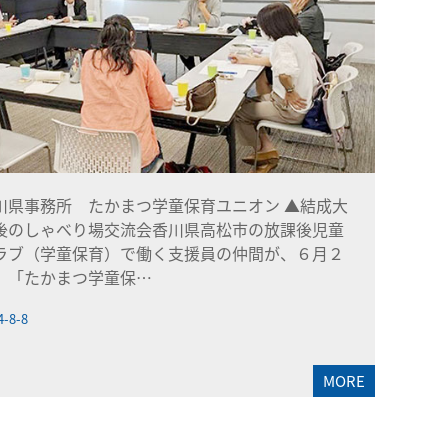
川県事務所 たかまつ学童保育ユニオン ▲結成大
後のしゃべり場交流会香川県高松市の放課後児童
ラブ（学童保育）で働く支援員の仲間が、６月２
、「たかまつ学童保…
4-8-8
MORE