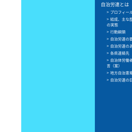
自治労連とは
プロフィー
結成、主な
の実態
行動綱領
自治労連の
自治労連の
各県連絡先
自治体労働
言（案）
地方自治憲
自治労連の