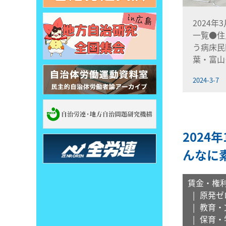
2024年
一覧●住
う病床民
葉・富山
2024-3-7
2024
んなに
賃金・権
原発ゼ
教育・
保育・