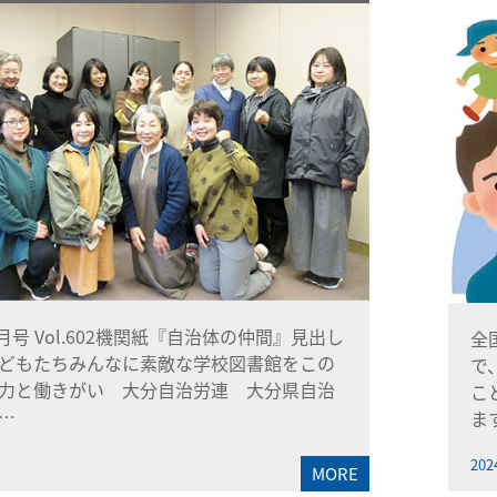
1月号 Vol.602機関紙『自治体の仲間』見出し
全
どもたちみんなに素敵な学校図書館をこの
で
力と働きがい 大分自治労連 大分県自治
こ
…
ま
202
MORE