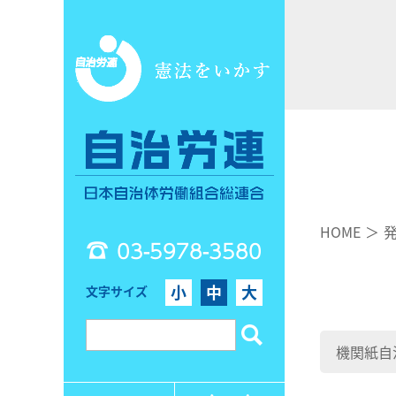
HOME
03-5978-3580
小
中
大
文字サイズ
機関紙自