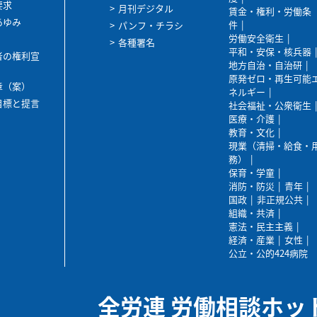
要求
月刊デジタル
賃金・権利・労働条
あゆみ
件
パンフ・チラシ
労働安全衛生
各種署名
平和・安保・核兵器
者の権利宣
地方自治・自治研
原発ゼロ・再生可能
章（案）
ネルギー
目標と提言
社会福祉・公衆衛生
医療・介護
教育・文化
現業（清掃・給食・
務）
保育・学童
消防・防災
青年
国政
非正規公共
組織・共済
憲法・民主主義
経済・産業
女性
公立・公的424病院
全労連 労働相談ホッ