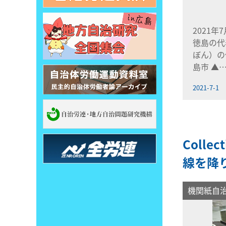
2021年
徳島の代
ぼん）の
島市 ▲
2021-7-1
Colle
線を降
機関紙自