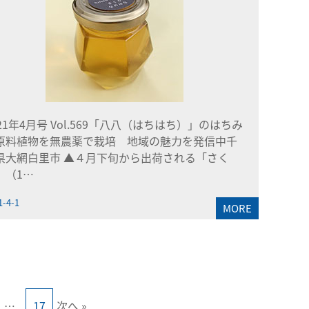
021年4月号 Vol.569「八八（はちはち）」のはちみ
原料植物を無農薬で栽培 地域の魅力を発信中千
県大網白里市 ▲４月下旬から出荷される「さく
」（1…
1-4-1
MORE
…
17
次へ »