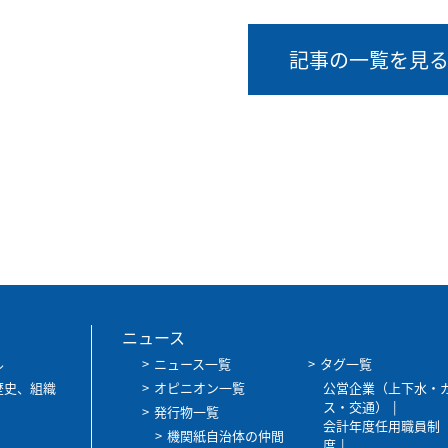
記事の一覧を見
ニュース
ル
ニュース一覧
タグ一覧
歴史、組織
オピニオン一覧
公営企業（上下水・
ス・交通）
発行物一覧
会計年度任用職員制
機関紙自治体の仲間
度