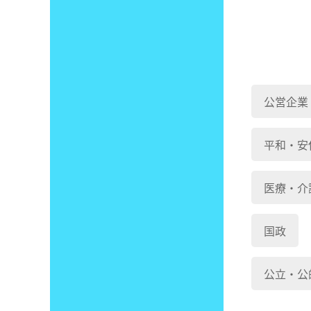
公営企業
平和・安
医療・介
国政
公立・公