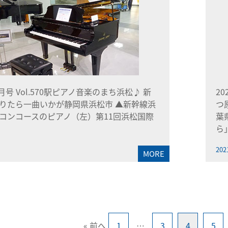
5月号 Vol.570駅ピアノ音楽のまち浜松♪ 新
2
りたら一曲いかが静岡県浜松市 ▲新幹線浜
つ
コンコースのピアノ（左）第11回浜松国際
葉
ら
202
MORE
« 前へ
1
…
3
4
5