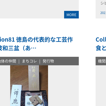
シ
202
MORE
ction81 徳島の代表的な工芸作
Co
波和三盆（あ…
食
治体の仲間
まちコレ
発行物
機関