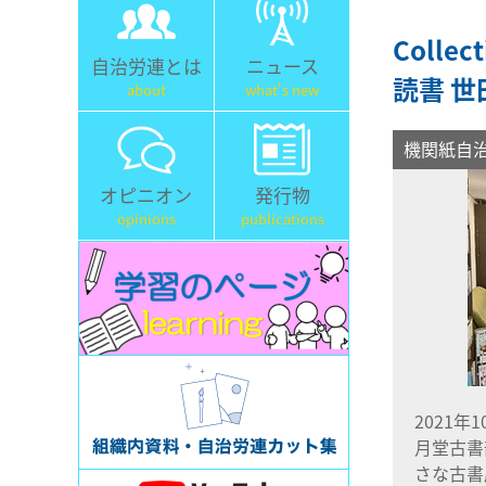
Coll
自治労連とは
ニュース
読書 
about
what's new
機関紙自
オピニオン
発行物
opinions
publications
2021年
月堂古書
さな古書