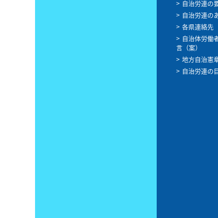
自治労連の
自治労連の
各県連絡先
自治体労働
言（案）
地方自治憲
自治労連の