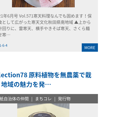
021年6月号 Vol.571寒天料理なんでも固めます！保
食として広がった寒天文化秋田県南地域 ▲上から
計回りに、雷寒天、横手やきそば寒天、さくら麺
せ寒…
1-6-4
MORE
llection78 原料植物を無農薬で栽
 地域の魅力を発…
紙自治体の仲間
まちコレ
発行物