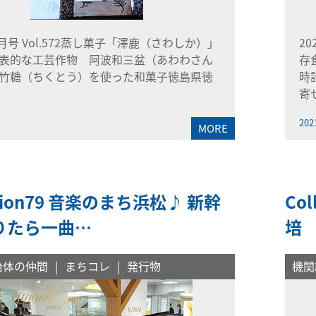
7月号 Vol.572蒸し菓子「澤鹿（さわしか）」
2
表的な工芸作物 阿波和三盆（あわわさん
存
竹糖（ちくとう）を使った和菓子徳島県徳
時
…
寄
202
MORE
ction79 音楽のまち浜松♪ 新幹
Co
りたら一曲…
培
治体の仲間
まちコレ
発行物
機関