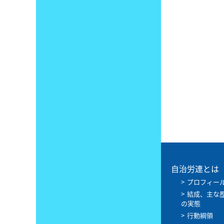
自治労連とは
プロフィー
結成、主な
の実態
行動綱領