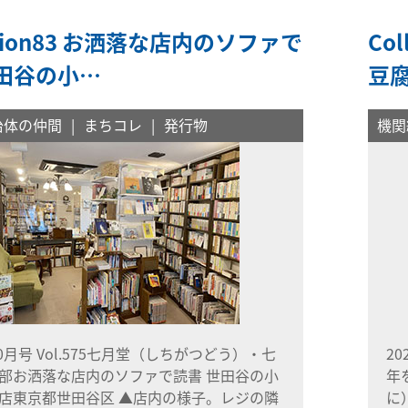
ection83 お洒落な店内のソファで
Co
世田谷の小…
豆
治体の仲間
まちコレ
発行物
機関
10月号 Vol.575七月堂（しちがつどう）・七
2
部お洒落な店内のソファで読書 世田谷の小
年
店東京都世田谷区 ▲店内の様子。レジの隣
に