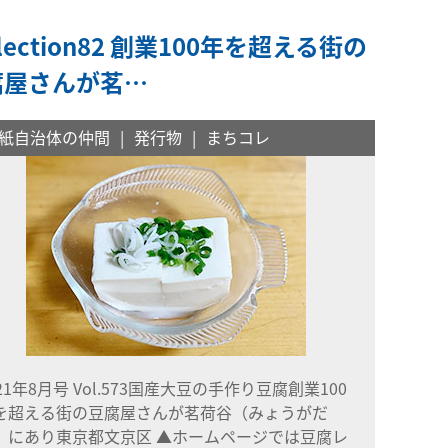
llection82 創業100年を超える街の
腐屋さんが茗…
紙自治体の仲間
発行物
まちコレ
021年8月号 Vol.573国産大豆の手作り豆腐創業100
を超える街の豆腐屋さんが茗荷谷（みょうがだ
）にあり東京都文京区 ▲ホームページでは豆腐レ