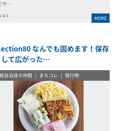
ピや…
1-8-5
MORE
llection80 なんでも固めます！保存
として広がった…
紙自治体の仲間
まちコレ
発行物