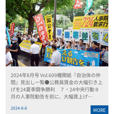
2024年8月号 Vol.609機関紙『自治体の仲
間』見出し一覧●公務員賃金の大幅引き上
げを24夏季闘争勝利 ７・24中央行動８
月の人事院勧告を前に、大幅賃上げ…
2024-8-8
MORE