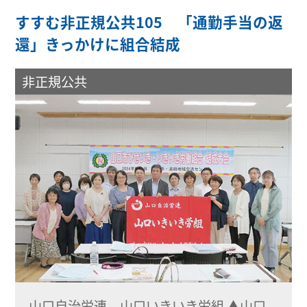
すすむ非正規公共105 「通勤手当の返
還」きっかけに組合結成
非正規公共
山口自治労連 山口いきいき労組 ▲山口