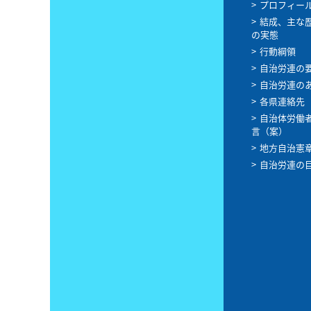
プロフィー
結成、主な
の実態
行動綱領
自治労連の
自治労連の
各県連絡先
自治体労働
言（案）
地方自治憲
自治労連の