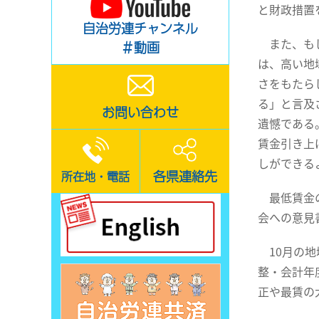
と財政措置
自治労連チャンネル
また、もし
＃動画
は、高い地
さをもたら
る」と言及
お問い合わせ
遺憾である
賃金引き上
しができる
各県連絡先
所在地・電話
最低賃金の
会への意見
10月の地
整・会計年
正や最賃の