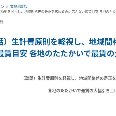
オン
書記長談話
費原則を軽視し、地域間格差の是正を求める声に応えない最賃目安 各地のた
0日
話）生計費原則を軽視し、地域間
最賃目安 各地のたたかいで最賃
（談話）生計費原則を軽視し、地域間格差の是正
各地のたたかいで最賃の大幅引き上