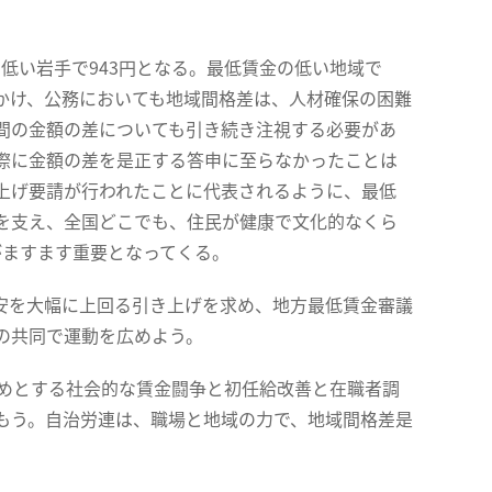
低い岩手で943円となる。最低賃金の低い地域で
かけ、公務においても地域間格差は、人材確保の困難
間の金額の差についても引き続き注視する必要があ
際に金額の差を是正する答申に至らなかったことは
上げ要請が行われたことに代表されるように、最低
を支え、全国どこでも、住民が健康で文化的なくら
がますます重要となってくる。
安を大幅に上回る引き上げを求め、地方最低賃金審議
の共同で運動を広めよう。
めとする社会的な賃金闘争と初任給改善と在職者調
もう。自治労連は、職場と地域の力で、地域間格差是