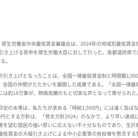
、厚生労働省中央最低賃金審議会は、2024年の地域別最低賃
円引き上げる答申を厚生労働大臣に対して行った。各都道府県
なる。
引き上げとなったことは、全国一律最低賃金制と時間額1,50
、全国の仲間がたたかいを展開した成果である。「全国一律最低
には約18万筆が、物価高騰のもと切実な声となって寄せられた
安の水準は、私たちが求める「時給1,500円」には遠く及ばな
500円とする方針は、「骨太方針2024」のなかで、より早い
善を望む国民の強い思いに応えない不十分なものであり、生計
最低賃金の大幅引き上げによる中小企業等の負担増を懸念する