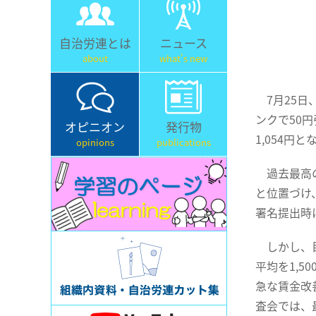
自治労連とは
ニュース
about
what's new
7月25日
ンクで50
オピニオン
発行物
1,054円と
opinions
publications
過去最高の
と位置づけ
署名提出時
しかし、目
平均を1,
急な賃金改
査会では、