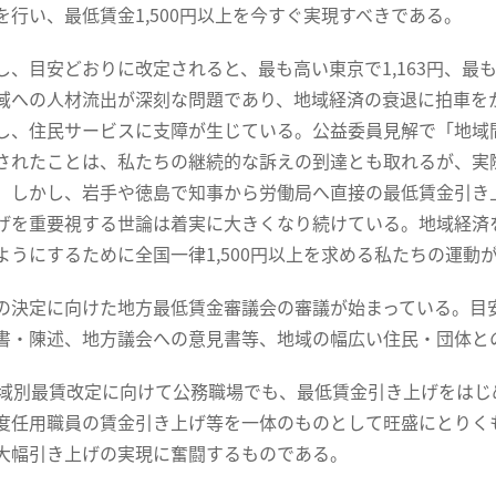
を行い、最低賃金1,500円以上を今すぐ実現すべきである。
、目安どおりに改定されると、最も高い東京で1,163円、最も
域への人材流出が深刻な問題であり、地域経済の衰退に拍車を
し、住民サービスに支障が生じている。公益委員見解で「地域
されたことは、私たちの継続的な訴えの到達とも取れるが、実
。しかし、岩手や徳島で知事から労働局へ直接の最低賃金引き
げを重要視する世論は着実に大きくなり続けている。地域経済
ようにするために全国一律1,500円以上を求める私たちの運動
決定に向けた地方最低賃金審議会の審議が始まっている。目
書・陳述、地方議会への意見書等、地域の幅広い住民・団体と
域別最賃改定に向けて公務職場でも、最低賃金引き上げをはじ
度任用職員の賃金引き上げ等を一体のものとして旺盛にとりく
大幅引き上げの実現に奮闘するものである。