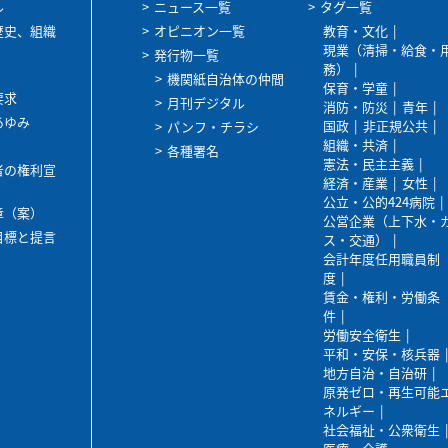
ル
ニュース一覧
タグ一覧
歴史、組織
オピニオン一覧
教育・文化
現業（清掃・給食・
発行物一覧
務）
機関紙自治体の仲間
保育・学童
要求
月刊デジタル
消防・防災
青年
あゆみ
国政
非正規公共
パンフ・チラシ
組織・共済
各種署名
憲法・民主主義
者の権利宣
経済・産業
女性
公立・公的424病院
章（案）
公営企業（上下水・
目標と提言
ス・交通）
会計年度任用職員制
度
賃金・権利・労働条
件
労働安全衛生
平和・安保・核兵器
地方自治・自治研
原発ゼロ・再生可能
ネルギー
社会福祉・公衆衛生