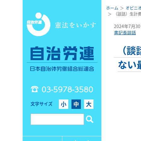
ホーム
オピニ
（談話）生計
2024年7月3
書記長談話
（談
ない
03-5978-3580
小
中
大
文字サイズ