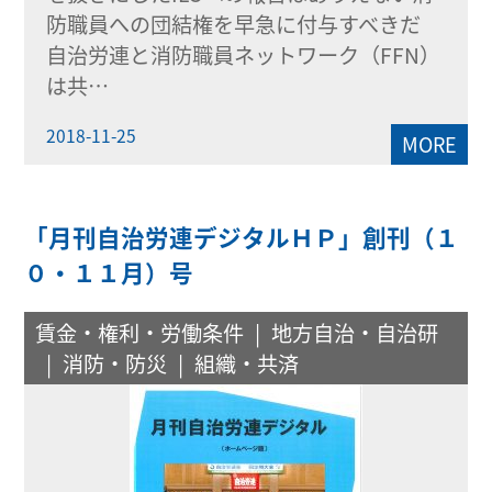
防職員への団結権を早急に付与すべきだ
自治労連と消防職員ネットワーク（FFN）
は共…
2018-11-25
MORE
「月刊自治労連デジタルＨＰ」創刊（１
０・１１月）号
賃金・権利・労働条件
地方自治・自治研
消防・防災
組織・共済