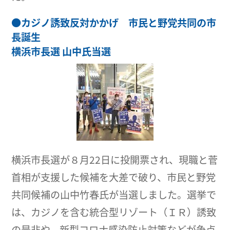
●
カジノ誘致反対かかげ 市民と野党共同の市
長誕生
横浜市長選 山中氏当選
横浜市長選が８月22日に投開票され、現職と菅
首相が支援した候補を大差で破り、市民と野党
共同候補の山中竹春氏が当選しました。選挙で
は、カジノを含む統合型リゾート（ＩＲ）誘致
の是非や、新型コロナ感染防止対策などが争点