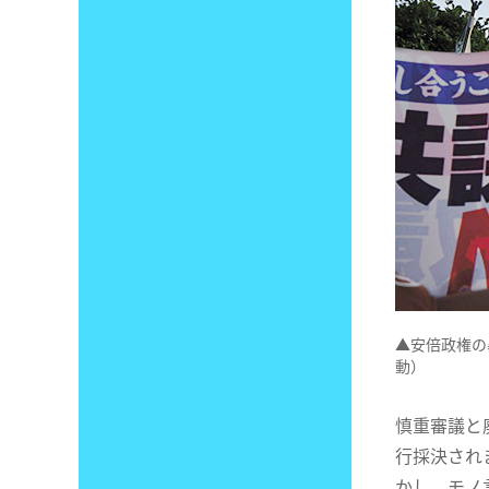
▲安倍政権の
動）
慎重審議と
行採決され
かし、モノ