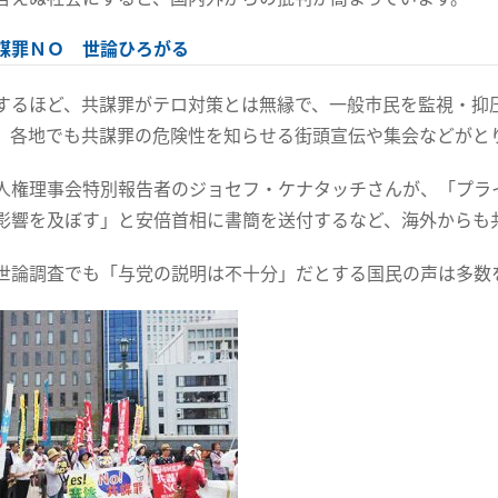
謀罪ＮＯ 世論ひろがる
するほど、共謀罪がテロ対策とは無縁で、一般市民を監視・抑
、各地でも共謀罪の危険性を知らせる街頭宣伝や集会などがと
人権理事会特別報告者のジョセフ・ケナタッチさんが、「プラ
影響を及ぼす」と安倍首相に書簡を送付するなど、海外からも
世論調査でも「与党の説明は不十分」だとする国民の声は多数