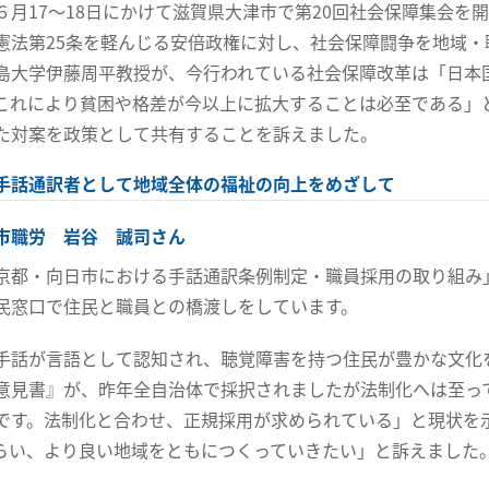
６月17～18日にかけて滋賀県大津市で第20回社会保障集会
憲法第25条を軽んじる安倍政権に対し、社会保障闘争を地域
島大学伊藤周平教授が、今行われている社会保障改革は「日本
これにより貧困や格差が今以上に拡大することは必至である」
た対案を政策として共有することを訴えました。
手話通訳者として地域全体の福祉の向上をめざして
市職労 岩谷 誠司さん
京都・向日市における手話通訳条例制定・職員採用の取り組み
民窓口で住民と職員との橋渡しをしています。
手話が言語として認知され、聴覚障害を持つ住民が豊かな文化
意見書』が、昨年全自治体で採択されましたが法制化へは至っ
です。法制化と合わせ、正規採用が求められている」と現状を
らい、より良い地域をともにつくっていきたい」と訴えました