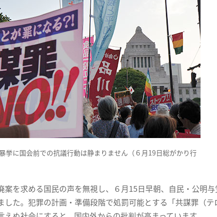
暴挙に国会前での抗議行動は静まりません（６月19日総がかり行
廃案を求める国民の声を無視し、６月15日早朝、自民・公明
ました。犯罪の計画・準備段階で処罰可能とする「共謀罪（テ
言えぬ社会にすると、国内外からの批判が高まっています。