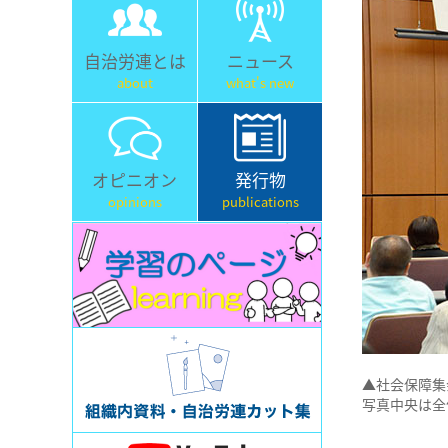
自治労連とは
ニュース
about
what's new
オピニオン
発行物
opinions
publications
▲社会保障集
写真中央は全