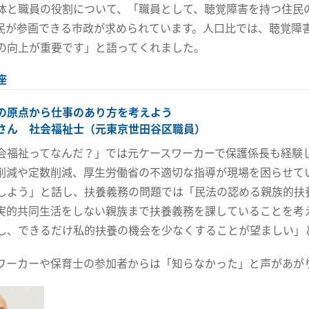
体と職員の役割について、「職員として、聴覚障害を持つ住民
民が参画できる市政が求められています。人口比では、聴覚障
の向上が重要です」と語ってくれました。
座
の原点から仕事のあり方を考えよう
さん 社会福祉士（元東京世田谷区職員）
会福祉ってなんだ？」では元ケースワーカーで保護係長も経験
削減や定数削減、厚生労働省の不適切な指導が現場を困らせて
しよう」と話し、扶養義務の問題では「民法の認める親族的扶
実的共同生活をしない親族まで扶養義務を課していることを考
し、できるだけ私的扶養の機会を少なくすることが望ましい」
ワーカーや保育士の参加者からは「知らなかった」と声があが