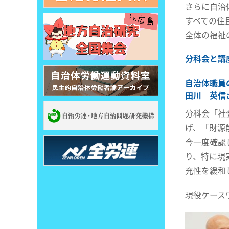
さらに自治
すべての住
全体の福祉
分科会と講
自治体職員
田川 英信
分科会「社
げ、「財源
今一度確認
り、特に現
充性を緩和
現役ケース