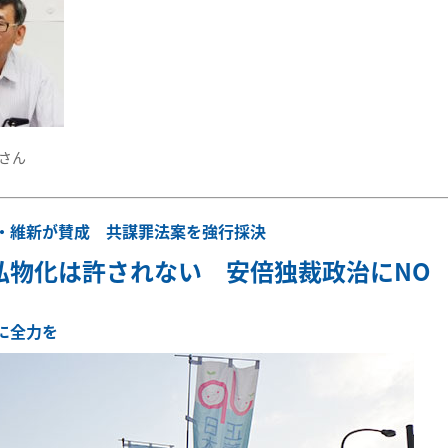
さん
・維新が賛成 共謀罪法案を強行採決
私物化は許されない 安倍独裁政治にNO
に全力を