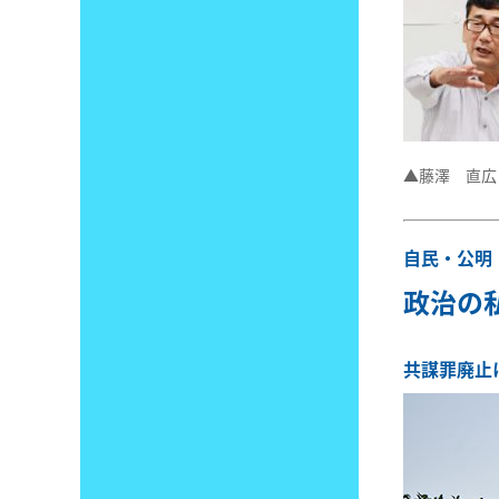
▲藤澤 直広
自民・公明
政治の
共謀罪廃止