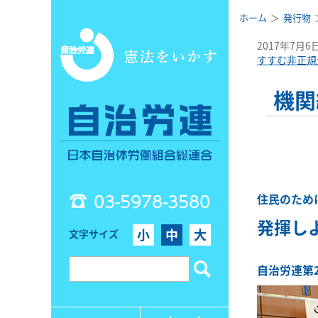
ホーム
発行物
2017年7月6
すすむ非正規
機関
03-5978-3580
住民のため
発揮し
小
中
大
文字サイズ
自治労連第2