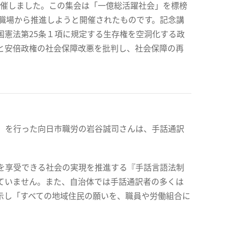
を開催しました。この集会は「一億総活躍社会」を標榜
・職場から推進しようと開催されたものです。記念講
国憲法第25条１項に規定する生存権を空洞化する政
と安倍政権の社会保障改悪を批判し、社会保障の再
」を行った向日市職労の岩谷誠司さんは、手話通訳
を享受できる社会の実現を推進する『手話言語法制
ていません。また、自治体では手話通訳者の多くは
示し「すべての地域住民の願いを、職員や労働組合に
。