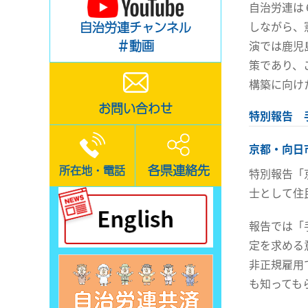
自治労連は
しながら、
自治労連チャンネル
＃動画
演では鹿児
策であり、
構築に向け
お問い合わせ
特別報告 
京都・向日
各県連絡先
所在地・電話
特別報告「
士として住
報告では「
定を求める
非正規雇用
も知っても