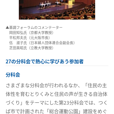
▲基調フォーラムのコメンテーター
岡田知弘氏（京都大学教授）
平松邦夫氏（元大阪市長）
伍 淑子氏（日本婦人団体連合会副会長）
芝田英昭氏（立教大学教授）
27の分科会で熱心に学びあう参加者
分科会
さまざまな分科会が行われるなか、「住民の主
体性を育むとりくみと住民の声が生きる自治体
づくり」をテーマにした第23分科会では、つく
ば市で計画された「総合運動公園」建設をめぐ