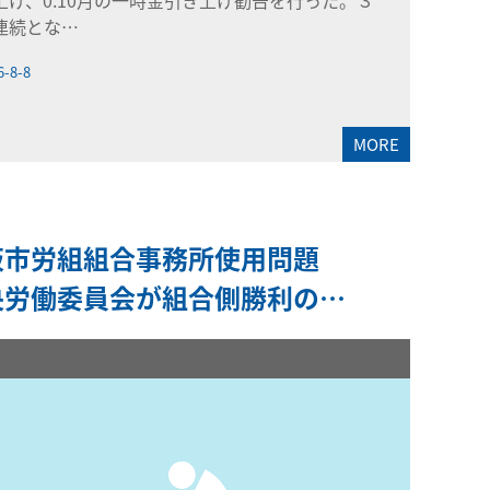
上げ、0.10月の一時金引き上げ勧告を行った。３
連続とな…
6-8-8
MORE
阪市労組組合事務所使用問題
央労働委員会が組合側勝利の…