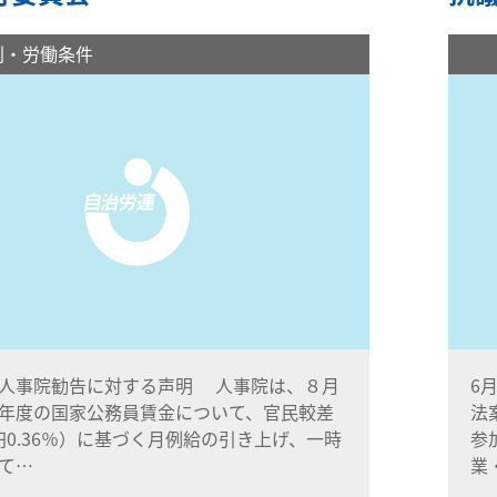
利・労働条件
人事院勧告に対する声明 人事院は、８月
6
年度の国家公務員賃金について、官民較差
法
69円0.36％）に基づく月例給の引き上げ、一時
参
て…
業