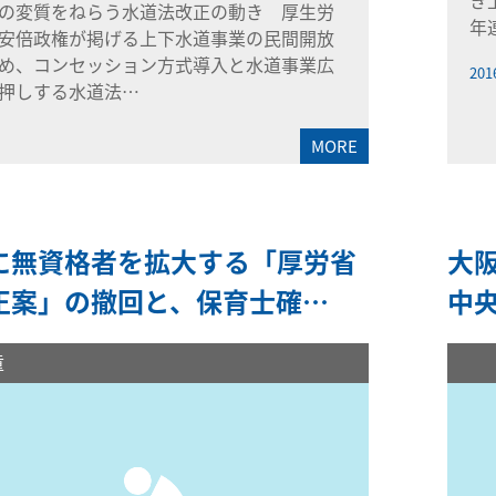
き
の変質をねらう水道法改正の動き 厚生労
年
安倍政権が掲げる上下水道事業の民間開放
め、コンセッション方式導入と水道事業広
201
押しする水道法…
MORE
に無資格者を拡大する「厚労省
大
正案」の撤回と、保育士確…
中
童