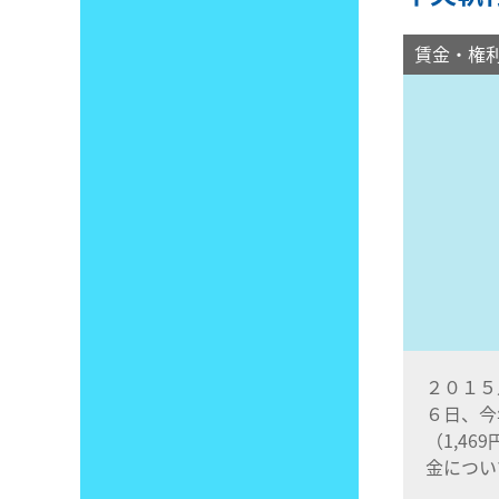
賃金・権
２０１５
６日、今
（1,4
金につい