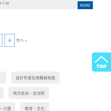
5-7-14
MORE
6
次へ »
）
会計年度任用職員制度
地方自治・自治研
・介護
教育・文化