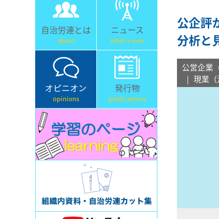
公企評
自治労連とは
ニュース
分析と
about
what's new
公営企業
現業（
オピニオン
発行物
opinions
publications