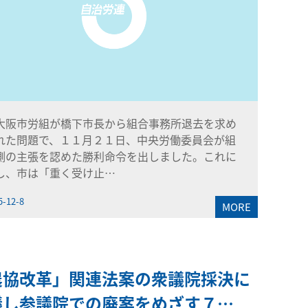
阪市労組が橋下市長から組合事務所退去を求め
れた問題で、１１月２１日、中央労働委員会が組
側の主張を認めた勝利命令を出しました。これに
し、市は「重く受け止…
5-12-8
MORE
農協改革」関連法案の衆議院採決に
議し参議院での廃案をめざす７…