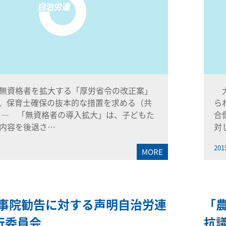
無資格者を拡大する「厚労省令の改正案」
大
、保育士確保の抜本的な措置を求める（共
ら
 ― 「無資格者の導入拡大」は、子どもた
合
内容を後退さ…
対
201
MORE
5人事院勧告に対する声明自治労連
「
行委員会
抗