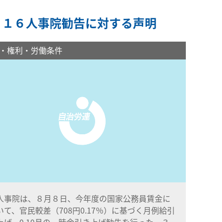
０１６人事院勧告に対する声明
・権利・労働条件
事院は、８月８日、今年度の国家公務員賃金に
いて、官民較差（708円0.17％）に基づく月例給引