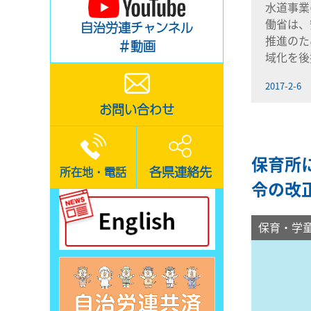
水道事業
働省は、
自治労連チャンネル
推進のた
＃動画
域化を後
2017-2-6
お問い合わせ
保育所
各県連絡先
所在地・電話
令の改
保育・学