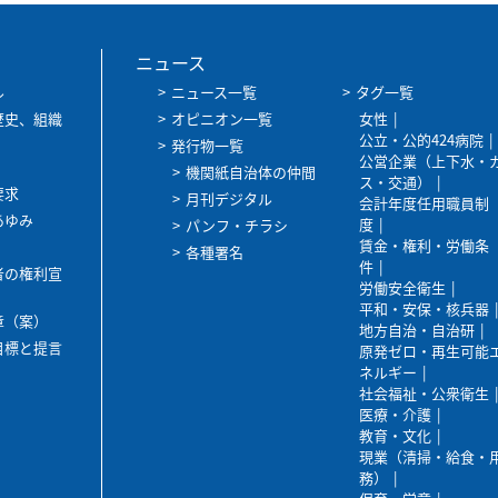
ニュース
ル
ニュース一覧
タグ一覧
歴史、組織
オピニオン一覧
女性
公立・公的424病院
発行物一覧
公営企業（上下水・
機関紙自治体の仲間
ス・交通）
要求
月刊デジタル
会計年度任用職員制
あゆみ
度
パンフ・チラシ
賃金・権利・労働条
各種署名
件
者の権利宣
労働安全衛生
平和・安保・核兵器
章（案）
地方自治・自治研
目標と提言
原発ゼロ・再生可能
ネルギー
社会福祉・公衆衛生
医療・介護
教育・文化
現業（清掃・給食・
務）