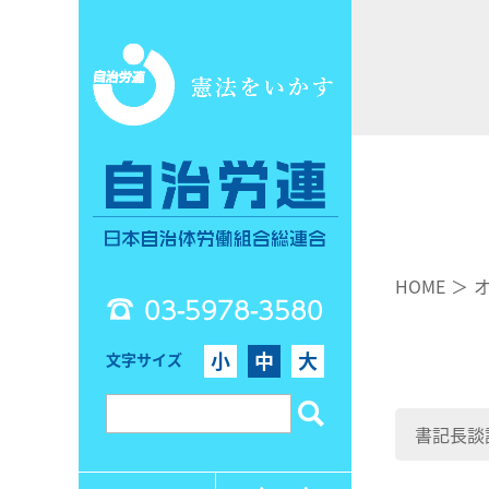
HOME
03-5978-3580
小
中
大
文字サイズ
書記長談