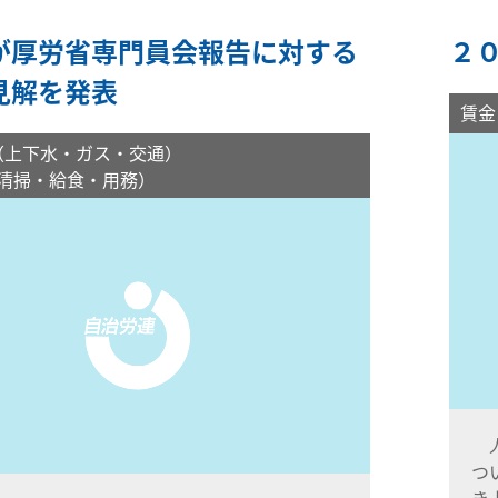
が厚労省専門員会報告に対する
２
見解を発表
賃金
（上下水・ガス・交通）
清掃・給食・用務）
人
つ