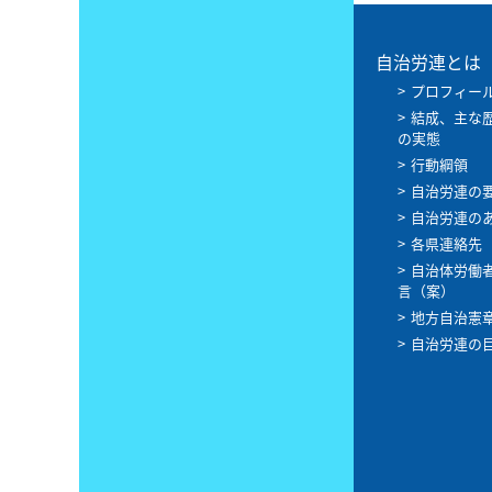
自治労連とは
プロフィー
結成、主な
の実態
行動綱領
自治労連の
自治労連の
各県連絡先
自治体労働
言（案）
地方自治憲
自治労連の