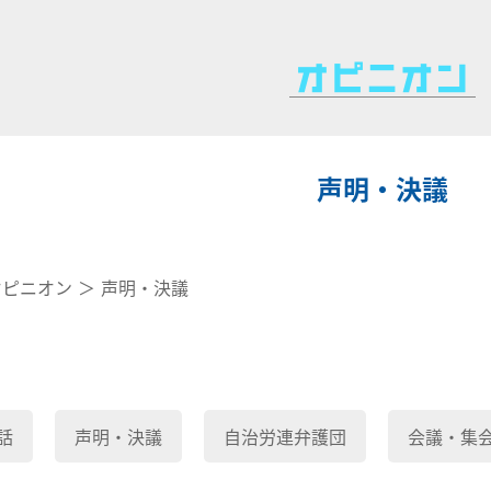
声明・決議
オピニオン
声明・決議
話
声明・決議
自治労連弁護団
会議・集