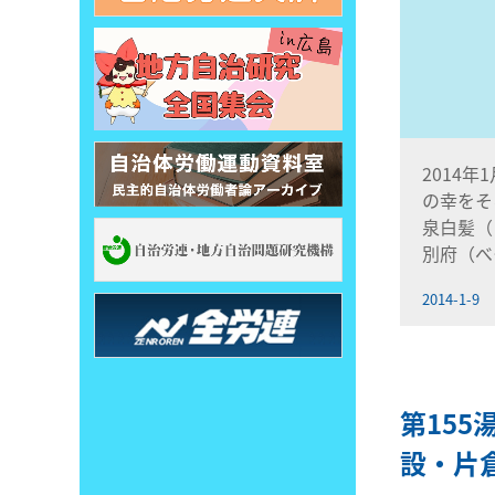
2014年
の幸をそ
泉白髪（
別府（べ
2014-1-9
第155
設・片