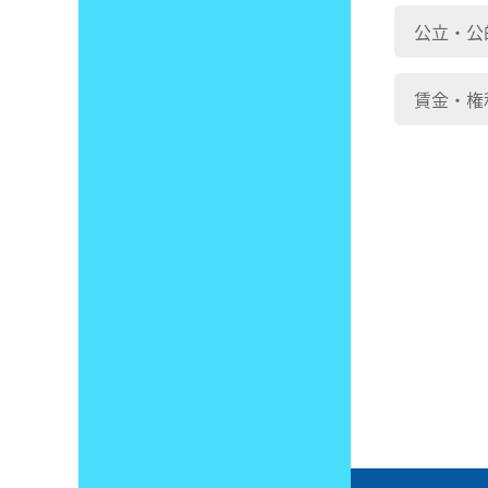
公立・公
賃金・権