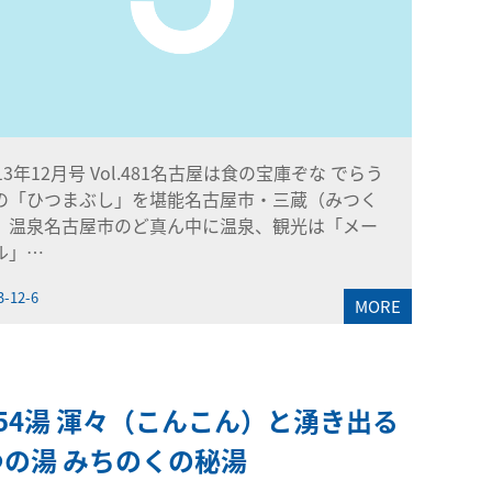
013年12月号 Vol.481名古屋は食の宝庫ぞな でらう
の「ひつまぶし」を堪能名古屋市・三蔵（みつく
）温泉名古屋市のど真ん中に温泉、観光は「メー
ル」…
3-12-6
MORE
54湯 渾々（こんこん）と湧き出る
つの湯 みちのくの秘湯