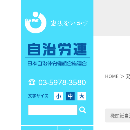
HOME
03-5978-3580
小
中
大
文字サイズ
機関紙自