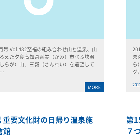
1月号 Vol.482至福の組み合わせ山と温泉、山
2
ろえた夕食高知県香美（かみ）市べふ峡温
ま
しらが）山、三嶺（さんれい）を遠望して
ら
…
グ
201
MORE
湯 重要文化財の日帰り温泉施
第1
倉館
７