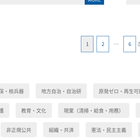
1
2
…
6
保・核兵器
地方自治・自治研
原発ゼロ・再生可
護
教育・文化
現業（清掃・給食・用務）
非正規公共
組織・共済
憲法・民主主義