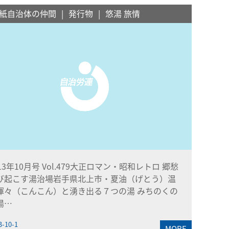
紙自治体の仲間
発行物
悠湯 旅情
013年10月号 Vol.479大正ロマン・昭和レトロ 郷愁
び起こす湯治場岩手県北上市・夏油（げとう）温
渾々（こんこん）と湧き出る７つの湯 みちのくの
湯…
3-10-1
MORE