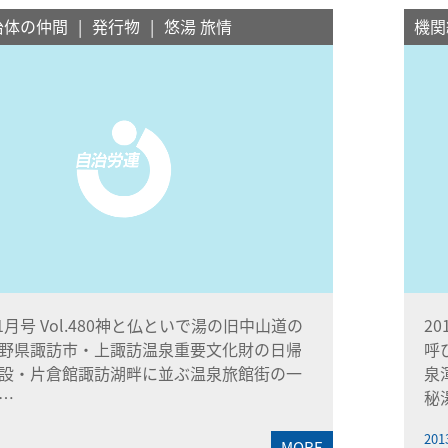
治体の仲間
発行物
悠湯 旅情
機関
11月号 Vol.480神と仏といで湯の旧中山道の
2
野県諏訪市・上諏訪温泉重要文化財の日帰
呼
設・片倉館諏訪湖畔に並ぶ温泉旅館街の一
泉
…
秘
201
MORE