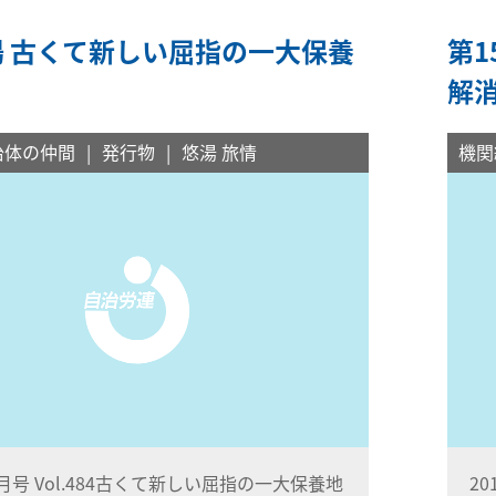
湯 古くて新しい屈指の一大保養
第1
解
治体の仲間
発行物
悠湯 旅情
機関
3月号 Vol.484古くて新しい屈指の一大保養地
2