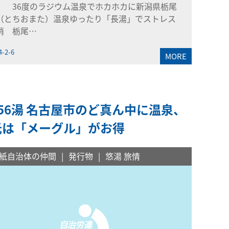
」 36度のラジウム温泉でホカホカに新潟県栃尾
（とちおまた）温泉ゆったり「長湯」でストレス
消 栃尾…
4-2-6
MORE
56湯 名古屋市のど真ん中に温泉、
光は「メーグル」がお得
紙自治体の仲間
発行物
悠湯 旅情