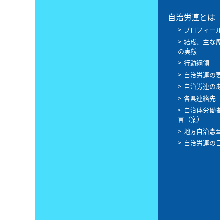
自治労連とは
プロフィー
結成、主な
の実態
行動綱領
自治労連の
自治労連の
各県連絡先
自治体労働
言（案）
地方自治憲
自治労連の