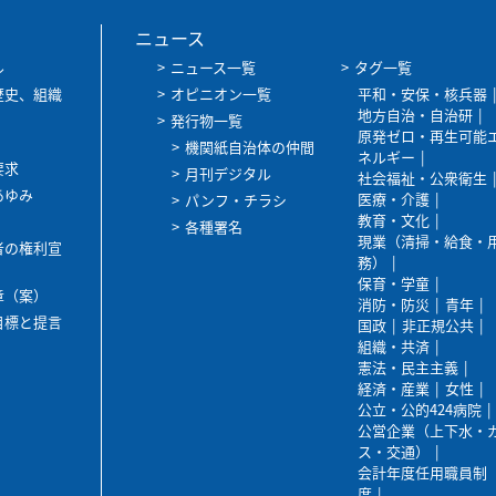
ニュース
ル
ニュース一覧
タグ一覧
歴史、組織
オピニオン一覧
平和・安保・核兵器
地方自治・自治研
発行物一覧
原発ゼロ・再生可能
機関紙自治体の仲間
ネルギー
要求
月刊デジタル
社会福祉・公衆衛生
あゆみ
医療・介護
パンフ・チラシ
教育・文化
各種署名
現業（清掃・給食・
者の権利宣
務）
保育・学童
章（案）
消防・防災
青年
目標と提言
国政
非正規公共
組織・共済
憲法・民主主義
経済・産業
女性
公立・公的424病院
公営企業（上下水・
ス・交通）
会計年度任用職員制
度