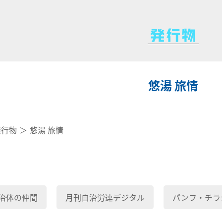
悠湯 旅情
発行物
悠湯 旅情
治体の仲間
月刊自治労連デジタル
パンフ・チラ