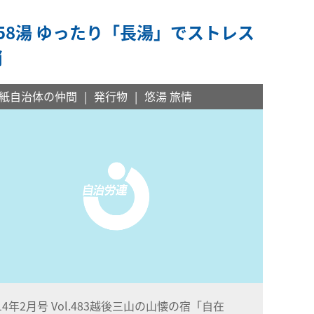
58湯 ゆったり「長湯」でストレス
消
紙自治体の仲間
発行物
悠湯 旅情
014年2月号 Vol.483越後三山の山懐の宿「自在