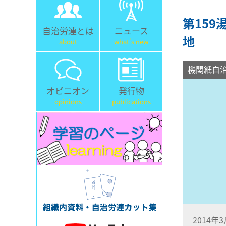
第159
自治労連とは
ニュース
地
about
what's new
機関紙自
オピニオン
発行物
opinions
publications
2014年