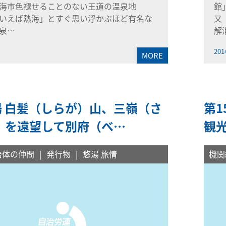
熱海市色褪せることのない王道の温泉地
館
いえば熱海」とすぐ思い浮かぶほど有名な
又
泉…
解
201
MORE
湯 白髪（しらが）山、三嶺（さ
第1
）を遠望して別府（べ…
観
治体の仲間
発行物
悠湯 旅情
機関