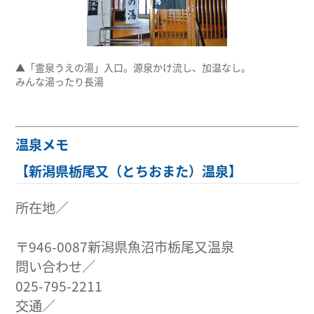
▲「霊泉うえの湯」入口。源泉かけ流し、加温なし。
みんな湯ったり長湯
温泉メモ
【新潟県栃尾又（とちおまた）温泉】
所在地／
〒946-0087新潟県魚沼市栃尾又温泉
問い合わせ／
025-795-2211
交通／