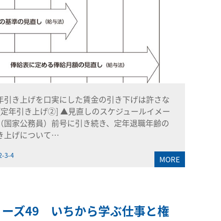
年引き上げを口実にした賃金の引き下げは許さな
 [定年引き上げ②] ▲見直しのスケジュールイメー
（国家公務員）前号に引き続き、定年退職年齢の
き上げについて…
2-3-4
MORE
リーズ49 いちから学ぶ仕事と権