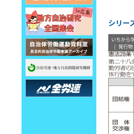
シリー
いちから
発行物