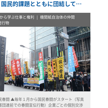
 国民的課題とともに団結して…
から学ぶ仕事と権利
機関紙自治体の仲間
発行物
民春闘 ▲毎年１月から国民春闘がスタート（写真
経団連前での春闘宣伝行動）企業ごとの個別交渉