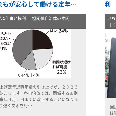
れもが安心して働ける定年…
利
学ぶ仕事と権利
機関紙自治体の仲間
いち
上げ定年退職年齢の引き上げが、２０２３
始まります。各自治体では、関係する条例
来年４月１日までに改正することになりま
り強く交渉を行…
国
は