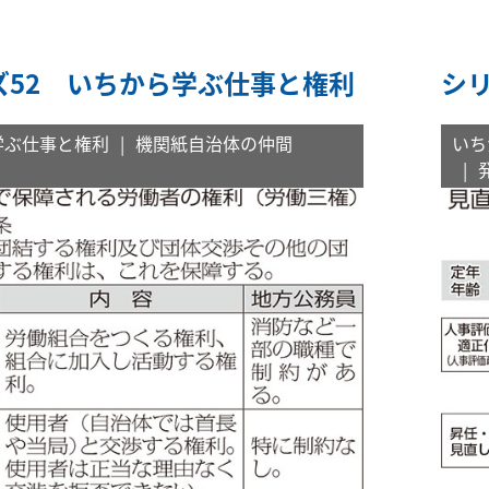
ズ52 いちから学ぶ仕事と権利
シ
学ぶ仕事と権利
機関紙自治体の仲間
いち