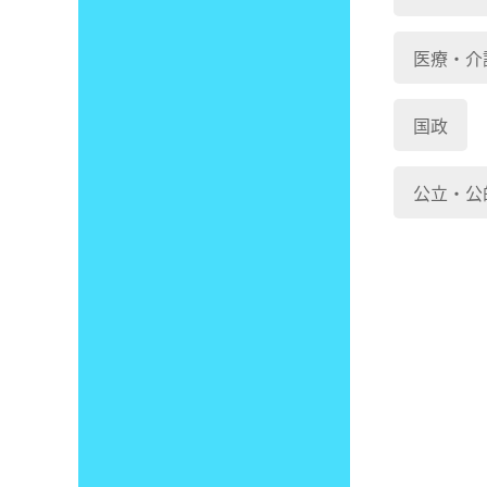
医療・介
国政
公立・公