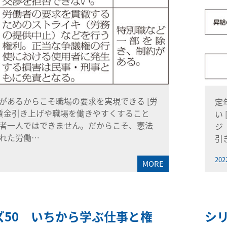
があるからこそ職場の要求を実現できる [労
定
 賃金引き上げや職場を働きやすくすること
い
者一人ではできません。だからこそ、憲法
ジ
れた労働…
引
202
MORE
ズ50 いちから学ぶ仕事と権
シ