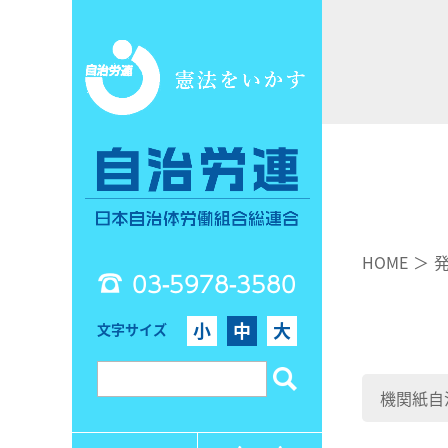
HOME
03-5978-3580
小
中
大
文字サイズ
機関紙自