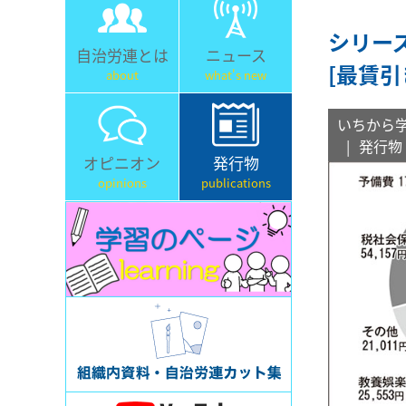
シリー
自治労連とは
ニュース
[最賃引
about
what's new
いちから
発行物
オピニオン
発行物
opinions
publications