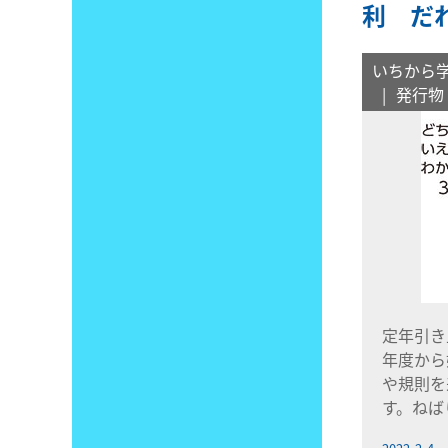
利 だ
いちから
発行物
定年引き
年度から
や規則を
す。ねば