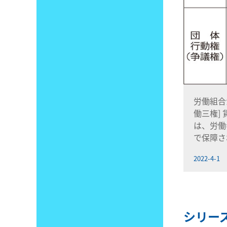
労働組合
働三権]
は、労働
で保障さ
2022-4-1
シリー