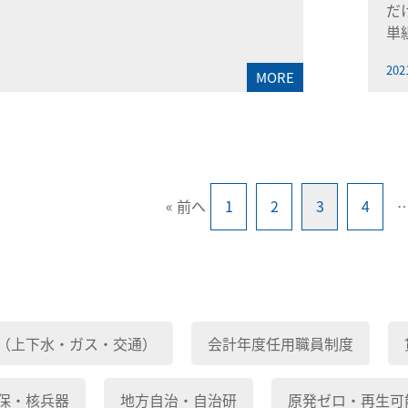
だ
単
202
MORE
« 前へ
1
2
3
4
（上下水・ガス・交通）
会計年度任用職員制度
保・核兵器
地方自治・自治研
原発ゼロ・再生可