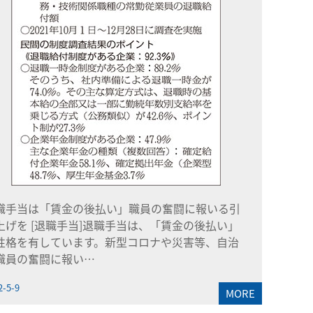
職手当は「賃金の後払い」職員の奮闘に報いる引
上げを [退職手当]退職手当は、「賃金の後払い」
性格を有しています。新型コロナや災害等、自治
職員の奮闘に報い…
2-5-9
MORE