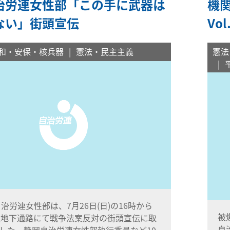
治労連女性部「この手に武器は
機関
ない」街頭宣伝
Vo
和・安保・核兵器
憲法・民主主義
憲法
労連女性部は、7月26日(日)の16時から
被
駅地下通路にて戦争法案反対の街頭宣伝に取
自
した。静岡自治労連女性部執行委員など10