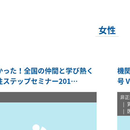
女性
かった！全国の仲間と学び熱く
機関
性ステップセミナー201…
号 
非正