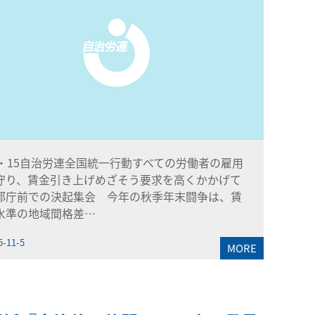
0・15自治労連全国統一行動すべての労働者の雇用
守り、賃金引き上げめざそう要求を高くかかげて
都庁前での決起集会 今年の秋季年末闘争は、賃
水準の地域間格差…
5-11-5
MORE