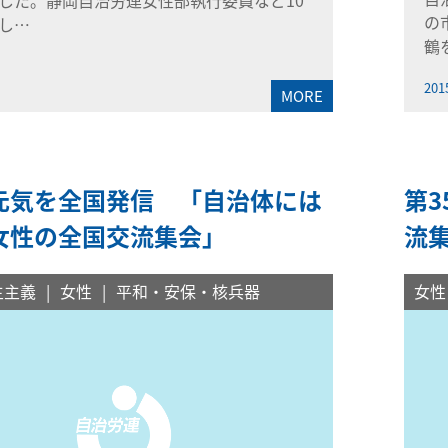
の
し…
鶴
201
MORE
元気を全国発信 「自治体には
第
女性の全国交流集会」
流集
主主義
女性
平和・安保・核兵器
女性