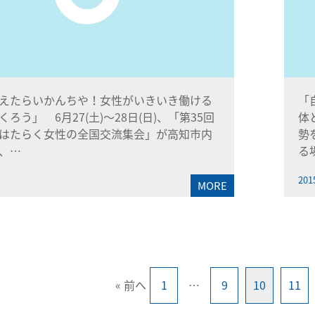
えたらいかんちや！女性がいきいき働ける
「
ろう」 6月27(土)～28日(日)、「第35回
体
はたらく女性の全国交流集会」が高知市内
勢
、…
る
201
MORE
« 前へ
1
…
9
10
11