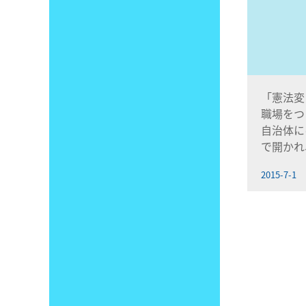
「憲法変
職場をつく
自治体に
で開かれ
2015-7-1