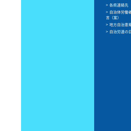
各県連絡先
自治体労働
言（案）
地方自治憲
自治労連の