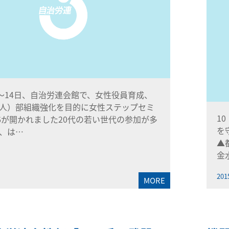
～14日、自治労連会館で、女性役員育成、
人）部組織強化を目的に女性ステップセミ
1
16が開かれました20代の若い世代の参加が多
を
、は…
▲
金
201
MORE