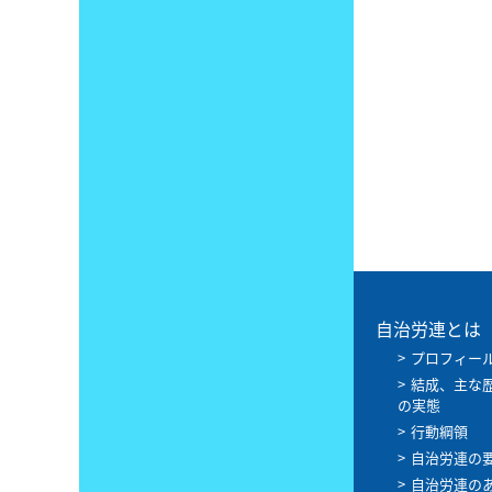
自治労連とは
プロフィー
結成、主な
の実態
行動綱領
自治労連の
自治労連の