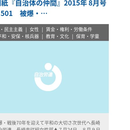
紙『自治体の仲間』2015年 8月号
l.501 被爆・…
・民主主義
女性
賃金・権利・労働条件
平和・安保・核兵器
教育・文化
保育・学童
爆・戦後70年を迎えて平和の大切さ次世代へ長崎
治労連、長崎市従組女性部▲７月24日、８月９日