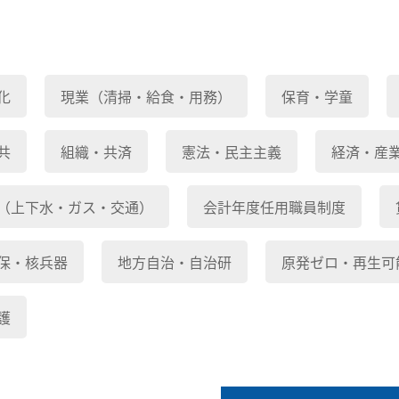
化
現業（清掃・給食・用務）
保育・学童
共
組織・共済
憲法・民主主義
経済・産
（上下水・ガス・交通）
会計年度任用職員制度
保・核兵器
地方自治・自治研
原発ゼロ・再生可
護