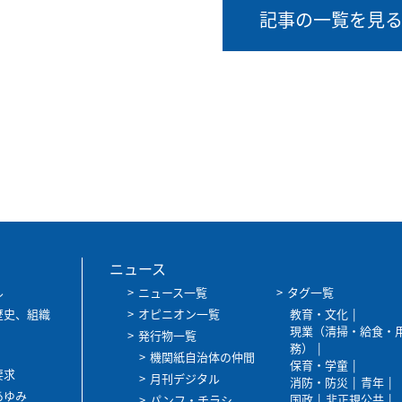
記事の一覧を見
ニュース
ル
ニュース一覧
タグ一覧
歴史、組織
オピニオン一覧
教育・文化
現業（清掃・給食・
発行物一覧
務）
機関紙自治体の仲間
保育・学童
要求
月刊デジタル
消防・防災
青年
あゆみ
国政
非正規公共
パンフ・チラシ