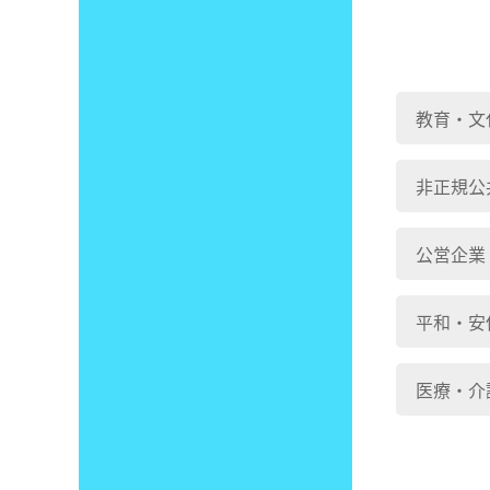
教育・文
非正規公
公営企業
平和・安
医療・介