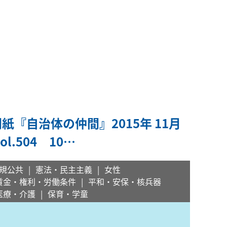
紙『自治体の仲間』2015年 11月
Vol.504 10…
規公共
憲法・民主主義
女性
賃金・権利・労働条件
平和・安保・核兵器
医療・介護
保育・学童