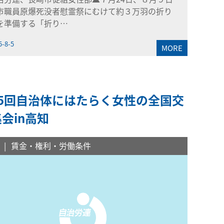
市職員原爆死没者慰霊祭にむけて約３万羽の折り
を準備する「折り…
5-8-5
MORE
35回自治体にはたらく女性の全国交
会in高知
賃金・権利・労働条件