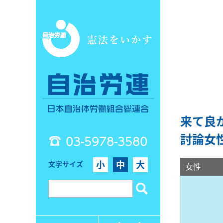
来て良
討論女
03-5978-3580
小
中
大
文字サイズ
女性