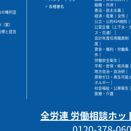
組織・共済
各種署名
憲法・民主主義
者の権利宣
経済・産業
女性
公立・公的424病院
章（案）
公営企業（上下水・
目標と提言
ス・交通）
会計年度任用職員制
度
賃金・権利・労働条
件
労働安全衛生
平和・安保・核兵器
地方自治・自治研
原発ゼロ・再生可能
ネルギー
社会福祉・公衆衛生
医療・介護
全労連 労働相談ホッ
0120-378-06