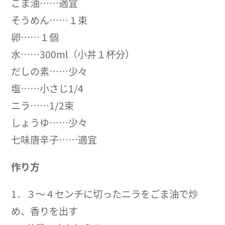
ごま油……適宜
そうめん……１束
卵……１個
水……300ml（小丼１杯分）
だしの素……少々
塩……小さじ1/4
ニラ……1/2束
しょうゆ……少々
七味唐辛子……適宜
作り方
1．３〜４センチに切ったニラをごま油で炒
め、香りを出す